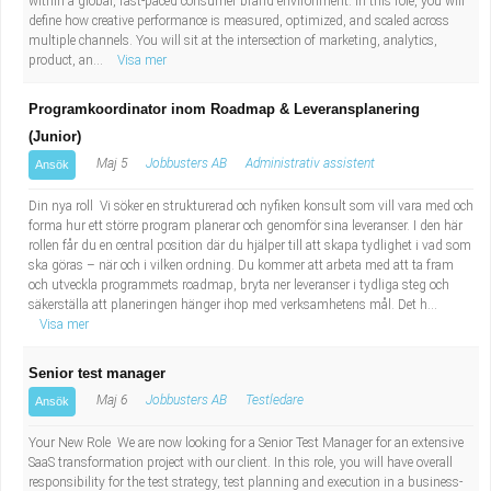
within a global, fast-paced consumer brand environment. In this role, you will
define how creative performance is measured, optimized, and scaled across
multiple channels. You will sit at the intersection of marketing, analytics,
product, an...
Visa mer
Programkoordinator inom Roadmap & Leveransplanering
(Junior)
Maj 5
Jobbusters AB
Administrativ assistent
Ansök
Din nya roll Vi söker en strukturerad och nyfiken konsult som vill vara med och
forma hur ett större program planerar och genomför sina leveranser. I den här
rollen får du en central position där du hjälper till att skapa tydlighet i vad som
ska göras – när och i vilken ordning. Du kommer att arbeta med att ta fram
och utveckla programmets roadmap, bryta ner leveranser i tydliga steg och
säkerställa att planeringen hänger ihop med verksamhetens mål. Det h...
Visa mer
Senior test manager
Maj 6
Jobbusters AB
Testledare
Ansök
Your New Role We are now looking for a Senior Test Manager for an extensive
SaaS transformation project with our client. In this role, you will have overall
responsibility for the test strategy, test planning and execution in a business-