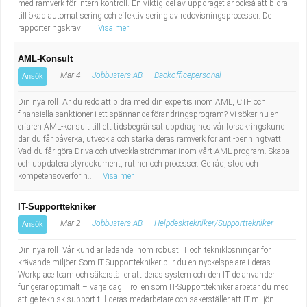
med ramverk för intern kontroll. En viktig del av uppdraget är också att bidra
till ökad automatisering och effektivisering av redovisningsprocesser. De
rapporteringskrav ...
Visa mer
AML-Konsult
Mar 4
Jobbusters AB
Backofficepersonal
Ansök
Din nya roll Är du redo att bidra med din expertis inom AML, CTF och
finansiella sanktioner i ett spännande förändringsprogram? Vi söker nu en
erfaren AML-konsult till ett tidsbegränsat uppdrag hos vår försäkringskund
där du får påverka, utveckla och stärka deras ramverk för anti-penningtvätt.
Vad du får göra Driva och utveckla strömmar inom vårt AML-program. Skapa
och uppdatera styrdokument, rutiner och processer. Ge råd, stöd och
kompetensöverförin...
Visa mer
IT-Supporttekniker
Mar 2
Jobbusters AB
Helpdesktekniker/Supporttekniker
Ansök
Din nya roll Vår kund är ledande inom robust IT och tekniklösningar för
krävande miljöer. Som IT-Supporttekniker blir du en nyckelspelare i deras
Workplace team och säkerställer att deras system och den IT de använder
fungerar optimalt – varje dag. I rollen som IT-Supporttekniker arbetar du med
att ge teknisk support till deras medarbetare och säkerställer att IT-miljön