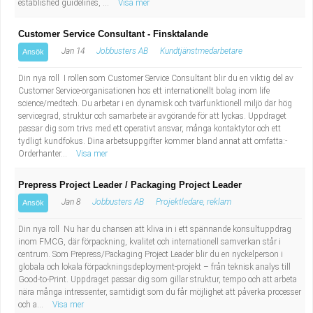
established guidelines, ...
Visa mer
Customer Service Consultant - Finsktalande
Jan 14
Jobbusters AB
Kundtjänstmedarbetare
Ansök
Din nya roll I rollen som Customer Service Consultant blir du en viktig del av
Customer Service-organisationen hos ett internationellt bolag inom life
science/medtech. Du arbetar i en dynamisk och tvärfunktionell miljö där hög
servicegrad, struktur och samarbete är avgörande för att lyckas. Uppdraget
passar dig som trivs med ett operativt ansvar, många kontaktytor och ett
tydligt kundfokus. Dina arbetsuppgifter kommer bland annat att omfatta:-
Orderhanter...
Visa mer
Prepress Project Leader / Packaging Project Leader
Jan 8
Jobbusters AB
Projektledare, reklam
Ansök
Din nya roll Nu har du chansen att kliva in i ett spännande konsultuppdrag
inom FMCG, där förpackning, kvalitet och internationell samverkan står i
centrum. Som Prepress/Packaging Project Leader blir du en nyckelperson i
globala och lokala förpackningsdeployment-projekt – från teknisk analys till
Good-to-Print. Uppdraget passar dig som gillar struktur, tempo och att arbeta
nära många intressenter, samtidigt som du får möjlighet att påverka processer
och a...
Visa mer