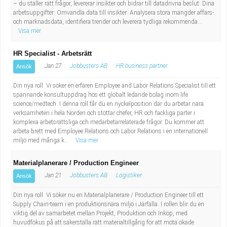
– du ställer rätt frågor, levererar insikter och bidrar till datadrivna beslut. Dina
arbetsuppgifter: Omvandla data till insikter: Analysera stora mängder affärs-
och marknadsdata, identifiera trender och leverera tydliga rekommenda...
Visa mer
HR Specialist - Arbetsrätt
Jan 27
Jobbusters AB
HR business partner
Ansök
Din nya roll Vi söker en erfaren Employee and Labor Relations Specialist till ett
spännande konsultuppdrag hos ett globalt ledande bolag inom life
science/medtech. I denna roll får du en nyckelposition där du arbetar nära
verksamheten i hela Norden och stöttar chefer, HR och fackliga parter i
komplexa arbetsrättsliga och medarbetarrelaterade frågor. Du kommer att
arbeta brett med Employee Relations och Labor Relations i en internationell
miljö med många k...
Visa mer
Materialplanerare / Production Engineer
Jan 21
Jobbusters AB
Logistiker
Ansök
Din nya roll Vi söker nu en Materialplanerare / Production Engineer till ett
Supply Chain-team i en produktionsnära miljö i Järfälla. I rollen blir du en
viktig del av samarbetet mellan Projekt, Produktion och Inköp, med
huvudfokus på att säkerställa rätt materialtillgång för att möta ökade