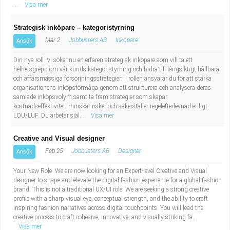
...
Visa mer
Strategisk inköpare – kategoristyrning
Mar 2
Jobbusters AB
Inköpare
Ansök
Din nya roll Vi söker nu en erfaren strategisk inköpare som vill ta ett
helhetsgrepp om vår kunds kategoristyrning och bidra till långsiktigt hållbara
och affärsmässiga försörjningsstrategier. I rollen ansvarar du för att stärka
organisationens inköpsförmåga genom att strukturera och analysera deras
samlade inköpsvolym samt ta fram strategier som skapar
kostnadseffektivitet, minskar risker och säkerställer regelefterlevnad enligt
LOU/LUF. Du arbetar själ...
Visa mer
Creative and Visual designer
Feb 25
Jobbusters AB
Designer
Ansök
Your New Role We are now looking for an Expert-level Creative and Visual
designer to shape and elevate the digital fashion experience for a global fashion
brand. This is not a traditional UX/UI role. We are seeking a strong creative
profile with a sharp visual eye, conceptual strength, and the ability to craft
inspiring fashion narratives across digital touchpoints. You will lead the
creative process to craft cohesive, innovative, and visually striking fa...
Visa mer