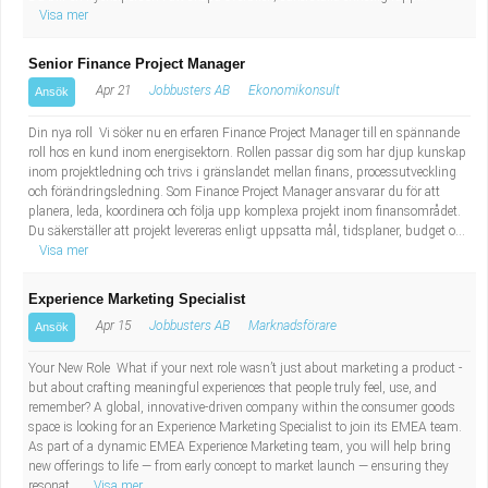
Visa mer
Senior Finance Project Manager
Apr 21
Jobbusters AB
Ekonomikonsult
Ansök
Din nya roll Vi söker nu en erfaren Finance Project Manager till en spännande
roll hos en kund inom energisektorn. Rollen passar dig som har djup kunskap
inom projektledning och trivs i gränslandet mellan finans, processutveckling
och förändringsledning. Som Finance Project Manager ansvarar du för att
planera, leda, koordinera och följa upp komplexa projekt inom finansområdet.
Du säkerställer att projekt levereras enligt uppsatta mål, tidsplaner, budget o...
Visa mer
Experience Marketing Specialist
Apr 15
Jobbusters AB
Marknadsförare
Ansök
Your New Role What if your next role wasn’t just about marketing a product -
but about crafting meaningful experiences that people truly feel, use, and
remember? A global, innovative-driven company within the consumer goods
space is looking for an Experience Marketing Specialist to join its EMEA team.
As part of a dynamic EMEA Experience Marketing team, you will help bring
new offerings to life — from early concept to market launch — ensuring they
resonat...
Visa mer