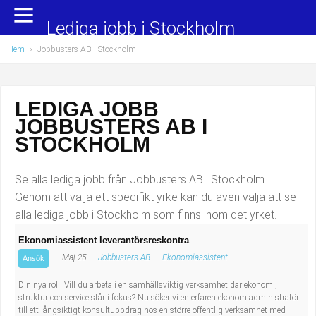
Yrkesområden
Populära jobb
Lediga jobb i Stockholm
Hem
›
Jobbusters AB - Stockholm
Administration, ekonomi, juridik
Undersköterska, hemtjänst och äldreboende
Bygg och anläggning
Städare/Lokalvårdare
LEDIGA JOBB
JOBBUSTERS AB I
Chefer och verksamhetsledare
Barnskötare
STOCKHOLM
Data/IT
Lärare i förskola/Förskollärare
Se alla lediga jobb från Jobbusters AB i Stockholm.
Försäljning, inköp, marknadsföring
Lagerarbetare
Genom att välja ett specifikt yrke kan du även välja att se
alla lediga jobb i Stockholm som finns inom det yrket.
Hantverksyrken
Bussförare/Busschaufför
Ekonomiassistent leverantörsreskontra
Maj 25
Jobbusters AB
Ekonomiassistent
Hotell, restaurang, storhushåll
Elevassistent
Ansök
Din nya roll Vill du arbeta i en samhällsviktig verksamhet där ekonomi,
Hälso- och sjukvård
Personlig assistent
struktur och service står i fokus? Nu söker vi en erfaren ekonomiadministratör
till ett långsiktigt konsultuppdrag hos en större offentlig verksamhet med