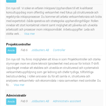
Din nya roll Vi söker en erfaren Inköpare/Upphandlare till ett kvalificerat
konsultuppdrag inom offentlig verksamhet med fokus på strukturerade och
regelstyrda inköpsprocesser. Du kommer att arbeta verksamhetsnära och bidra
med expertstöd i både operativa och strategiska upphandlingsfrågor. Rollen
innebär ett stort kontaktnät internt samt möjlighet att påverka och utveckla
arbetssätt och processer inom inköpsområdet. Arbetsuppgifter: Leda och
stötta verk...
Visa mer
Projektcontroller
Feb 6
Jobbusters AB
Controller
Ansök
Din nya roll Nu finns möjligheten att kliva in som Projektkontroller och stärka
styrningen inom en större teknisk tjänsteenhet med ansvar för kritisk IT-drift.
Uppdraget innebär att etablera och utveckla en strukturerad och systematisk
verksamhetsuppföljning som ger ledning och chefer tydliga, tillförlitliga
beslutsunderlag. I rollen ansvarar du för att samla in, strukturera och
analysera verksamhets- och ekonomidata i nära samverkan med controller. Du
fö...
Visa mer
Administratör
Feb 9
Jobbusters AB
Administrativ assistent
Ansök