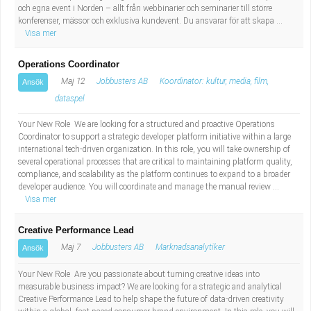
Fastighetsskötare
Socialt arbete
och egna event i Norden – allt från webbinarier och seminarier till större
konferenser, mässor och exklusiva kundevent. Du ansvarar för att skapa ...
Visa mer
Informatör/Kommunikatör
Säkerhetsarbete
Operations Coordinator
Brevbärare
Tekniskt arbete
Maj 12
Jobbusters AB
Koordinator: kultur, media, film,
Ansök
dataspel
Sjuksköterska, grundutbildad
Transport
Your New Role We are looking for a structured and proactive Operations
Coordinator to support a strategic developer platform initiative within a large
Kock, storhushåll
international tech-driven organization. In this role, you will take ownership of
several operational processes that are critical to maintaining platform quality,
compliance, and scalability as the platform continues to expand to a broader
Undersköterska, vård- o specialavd. o mottagning
developer audience. You will coordinate and manage the manual review ...
Visa mer
Bibliotekarie
Creative Performance Lead
Administrativ assistent
Maj 7
Jobbusters AB
Marknadsanalytiker
Ansök
Your New Role Are you passionate about turning creative ideas into
Lärare i gymnasiet
measurable business impact? We are looking for a strategic and analytical
Creative Performance Lead to help shape the future of data-driven creativity