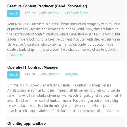
Creative Content Producer (GenAI Storyteller)
Feb 19
Jobbusters AB
Marknadsförare
Ansök
Your New Role Our client is a global home innovation company with millions
of products in kitchens and homes around the world. Now, they are building
the next frontier of content creation, where Generative AI isn’t a buzzword, but
a brush. We’re looking for a Creative Content Producer with deep experience in
Generative AI creation, who combines hands?on content production with
creative leadership. In this role, you’ll help shape a new era of content devel...
Visa mer
Operativ IT Contract Manager
Feb 19
Jobbusters AB
Inköpare
Ansök
Din nya roll Nu söker vi en erfaren Operativ IT Contract Manager (eller IT-
Avtalscontroller som är kundens interna titel) till vår myndighetskund där du
får en nyckelroll i att stärka styrning, kvalitet och långsiktighet i arbetet med IT-
avtal. Du kliver in i en central funktion inom IT-avdelningen och blir en viktig
del av stabsenheten. Här får du möjlighet att påverka hur avtal följs upp,
utvecklas och skapar värde – från tecknande till förnyelse och st...
Visa mer
Offentlig upphandlare