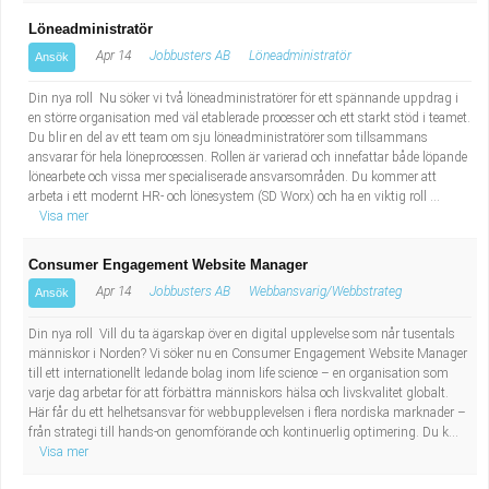
Löneadministratör
Apr 14
Jobbusters AB
Löneadministratör
Ansök
Din nya roll Nu söker vi två löneadministratörer för ett spännande uppdrag i
en större organisation med väl etablerade processer och ett starkt stöd i teamet.
Du blir en del av ett team om sju löneadministratörer som tillsammans
ansvarar för hela löneprocessen. Rollen är varierad och innefattar både löpande
lönearbete och vissa mer specialiserade ansvarsområden. Du kommer att
arbeta i ett modernt HR- och lönesystem (SD Worx) och ha en viktig roll ...
Visa mer
Consumer Engagement Website Manager
Apr 14
Jobbusters AB
Webbansvarig/Webbstrateg
Ansök
Din nya roll Vill du ta ägarskap över en digital upplevelse som når tusentals
människor i Norden? Vi söker nu en Consumer Engagement Website Manager
till ett internationellt ledande bolag inom life science – en organisation som
varje dag arbetar för att förbättra människors hälsa och livskvalitet globalt.
Här får du ett helhetsansvar för webbupplevelsen i flera nordiska marknader –
från strategi till hands-on genomförande och kontinuerlig optimering. Du k...
Visa mer