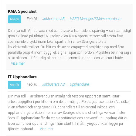
KMA Specialist
Feb 26
Jobbusters AB
HSEQ Manager/KMA-samordnare
Ansök
Din nya roll Vill du vara med och utveckla framtidens spårväg – och samtidigt
göra skillnad på riktigt? Nu söker vi en KMA-specialist som vill stötta flera
spännande projekt inom lokal spårtrafik i en av Sveriges största
kollektivtrafikmiljöer. Du blir en del av en engagerad projektgrupp med flera
parallella projekt inom bygg, el, signal, spår och fordon. Projekten befinner sig i
olika skeden – från tidig planering till genomförande – och varierar i både ...
Visa mer
IT Upphandlare
Feb 16
Jobbusters AB
Upphandlare
Ansök
Din nya roll Här skriver du en insäljande text om uppdraget samt listar
arbetsuppgifter i punktform om det är möjligt. Företagspresentation Nu söker
vi en erfaren och engagerad IT-Upphandlare till en central inköps- och
upphandlingsfunktion inom en av Sveriges största offentliga verksamheter.
Som IT-Upphandlare får du ett självständigt och ansvarsfullt uppdrag där du
leder och driver upphandlingar från start till mål. Tyngdpunkten ligger på
tjänsteupphand...
Visa mer