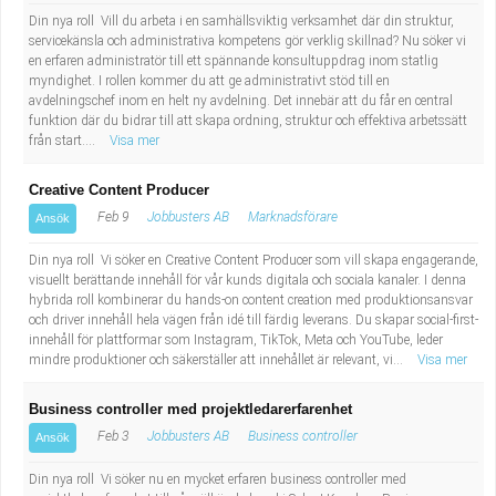
Din nya roll Vill du arbeta i en samhällsviktig verksamhet där din struktur,
servicekänsla och administrativa kompetens gör verklig skillnad? Nu söker vi
en erfaren administratör till ett spännande konsultuppdrag inom statlig
myndighet. I rollen kommer du att ge administrativt stöd till en
avdelningschef inom en helt ny avdelning. Det innebär att du får en central
funktion där du bidrar till att skapa ordning, struktur och effektiva arbetssätt
från start....
Visa mer
Creative Content Producer
Feb 9
Jobbusters AB
Marknadsförare
Ansök
Din nya roll Vi söker en Creative Content Producer som vill skapa engagerande,
visuellt berättande innehåll för vår kunds digitala och sociala kanaler. I denna
hybrida roll kombinerar du hands-on content creation med produktionsansvar
och driver innehåll hela vägen från idé till färdig leverans. Du skapar social-first-
innehåll för plattformar som Instagram, TikTok, Meta och YouTube, leder
mindre produktioner och säkerställer att innehållet är relevant, vi...
Visa mer
Business controller med projektledarerfarenhet
Feb 3
Jobbusters AB
Business controller
Ansök
Din nya roll Vi söker nu en mycket erfaren business controller med