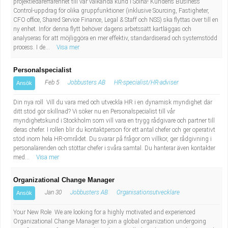
projektledarerfarenhet till vår välkända kund i Solna! Kundens Business
Control-uppdrag för olika gruppfunktioner (inklusive Sourcing, Fastigheter,
CFO office, Shared Service Finance, Legal & Staff och NSS) ska flyttas över till en
ny enhet. Inför denna flytt behöver dagens arbetssätt kartläggas och
analyseras för att möjliggöra en mer effektiv, standardiserad och systemstödd
process. I de...
Visa mer
Personalspecialist
Feb 5
Jobbusters AB
HR-specialist/HR-adviser
Ansök
Din nya roll Vill du vara med och utveckla HR i en dynamisk myndighet där
ditt stöd gör skillnad? Vi söker nu en Personalspecialist till vår
myndighetskund i Stockholm som vill vara en trygg rådgivare och partner till
deras chefer. I rollen blir du kontaktperson för ett antal chefer och ger operativt
stöd inom hela HR-området. Du svarar på frågor om villkor, ger rådgivning i
personalärenden och stöttar chefer i svåra samtal. Du hanterar även kontakter
med...
Visa mer
Organizational Change Manager
Jan 30
Jobbusters AB
Organisationsutvecklare
Ansök
Your New Role We are looking for a highly motivated and experienced
Organizational Change Manager to join a global organization undergoing