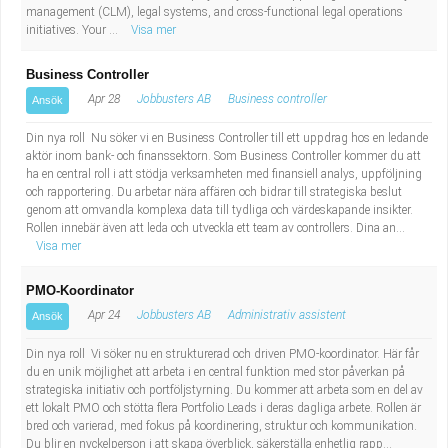
management (CLM), legal systems, and cross-functional legal operations
initiatives. Your ...
Visa mer
Business Controller
Apr 28
Jobbusters AB
Business controller
Ansök
Din nya roll Nu söker vi en Business Controller till ett uppdrag hos en ledande
aktör inom bank- och finanssektorn. Som Business Controller kommer du att
ha en central roll i att stödja verksamheten med finansiell analys, uppföljning
och rapportering. Du arbetar nära affären och bidrar till strategiska beslut
genom att omvandla komplexa data till tydliga och värdeskapande insikter.
Rollen innebär även att leda och utveckla ett team av controllers. Dina an...
Visa mer
PMO-Koordinator
Apr 24
Jobbusters AB
Administrativ assistent
Ansök
Din nya roll Vi söker nu en strukturerad och driven PMO-koordinator. Här får
du en unik möjlighet att arbeta i en central funktion med stor påverkan på
strategiska initiativ och portföljstyrning. Du kommer att arbeta som en del av
ett lokalt PMO och stötta flera Portfolio Leads i deras dagliga arbete. Rollen är
bred och varierad, med fokus på koordinering, struktur och kommunikation.
Du blir en nyckelperson i att skapa överblick, säkerställa enhetlig rapp...