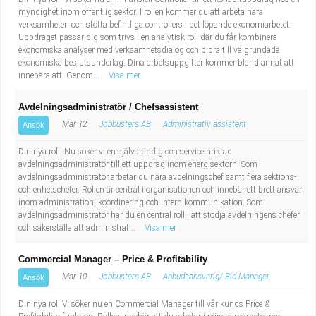
myndighet inom offentlig sektor. I rollen kommer du att arbeta nära
verksamheten och stötta befintliga controllers i det löpande ekonomiarbetet.
Uppdraget passar dig som trivs i en analytisk roll där du får kombinera
ekonomiska analyser med verksamhetsdialog och bidra till välgrundade
ekonomiska beslutsunderlag. Dina arbetsuppgifter kommer bland annat att
innebära att: Genom...
Visa mer
Avdelningsadministratör / Chefsassistent
Mar 12
Jobbusters AB
Administrativ assistent
Ansök
Din nya roll Nu söker vi en självständig och serviceinriktad
avdelningsadministratör till ett uppdrag inom energisektorn. Som
avdelningsadministratör arbetar du nära avdelningschef samt flera sektions-
och enhetschefer. Rollen är central i organisationen och innebär ett brett ansvar
inom administration, koordinering och intern kommunikation. Som
avdelningsadministratör har du en central roll i att stödja avdelningens chefer
och säkerställa att administrat...
Visa mer
Commercial Manager – Price & Profitability
Mar 10
Jobbusters AB
Anbudsansvarig/ Bid Manager
Ansök
Din nya roll Vi söker nu en Commercial Manager till vår kunds Price &