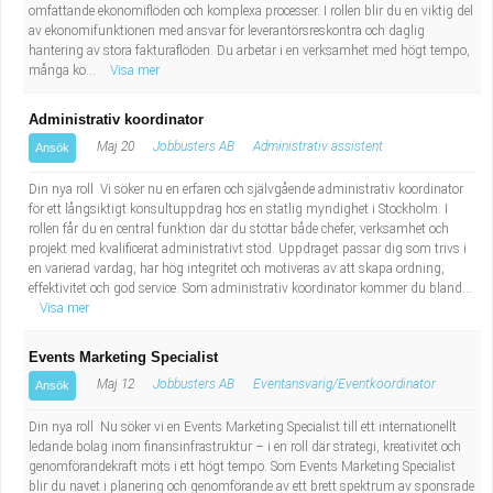
omfattande ekonomiflöden och komplexa processer. I rollen blir du en viktig del
Industriell tillverkning
Behandlingsassistent/Socialpedagog
av ekonomifunktionen med ansvar för leverantörsreskontra och daglig
hantering av stora fakturaflöden. Du arbetar i en verksamhet med högt tempo,
många ko...
Visa mer
Installation, drift, underhåll
Tandsköterska
Administrativ koordinator
Kropps- och skönhetsvård
Budbilsförare
Maj 20
Jobbusters AB
Administrativ assistent
Ansök
Kultur, media, design
Tidningsbud/Tidningsdistributör
Din nya roll Vi söker nu en erfaren och självgående administrativ koordinator
för ett långsiktigt konsultuppdrag hos en statlig myndighet i Stockholm. I
rollen får du en central funktion där du stöttar både chefer, verksamhet och
Militärt arbete
Lärare i fritidshem/Fritidspedagog
projekt med kvalificerat administrativt stöd. Uppdraget passar dig som trivs i
en varierad vardag, har hög integritet och motiveras av att skapa ordning,
Naturbruk
Taxiförare/Taxichaufför
effektivitet och god service. Som administrativ koordinator kommer du bland...
Visa mer
Naturvetenskapligt arbete
Läkarsekreterare/Vårdadmin/Medicinsk
Events Marketing Specialist
Maj 12
Jobbusters AB
Eventansvarig/Eventkoordinator
Ansök
sekreterare
Pedagogiskt arbete
Din nya roll Nu söker vi en Events Marketing Specialist till ett internationellt
ledande bolag inom finansinfrastruktur – i en roll där strategi, kreativitet och
Lastbilsförare m.fl.
Sanering och renhållning
genomförandekraft möts i ett högt tempo. Som Events Marketing Specialist
blir du navet i planering och genomförande av ett brett spektrum av sponsrade