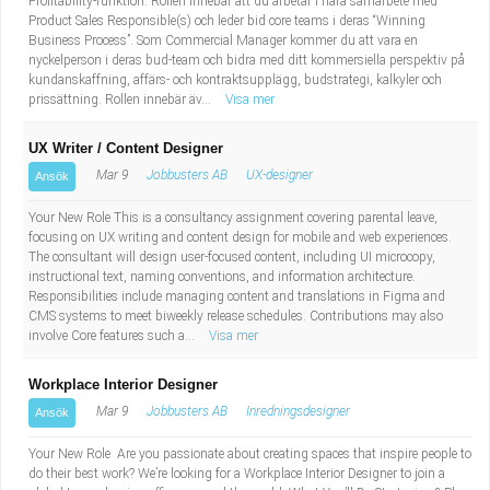
Profitability-funktion. Rollen innebär att du arbetar i nära samarbete med
Product Sales Responsible(s) och leder bid core teams i deras “Winning
Business Process”. Som Commercial Manager kommer du att vara en
nyckelperson i deras bud-team och bidra med ditt kommersiella perspektiv på
kundanskaffning, affärs- och kontraktsupplägg, budstrategi, kalkyler och
prissättning. Rollen innebär äv...
Visa mer
UX Writer / Content Designer
Mar 9
Jobbusters AB
UX-designer
Ansök
Your New Role This is a consultancy assignment covering parental leave,
focusing on UX writing and content design for mobile and web experiences.
The consultant will design user-focused content, including UI microcopy,
instructional text, naming conventions, and information architecture.
Responsibilities include managing content and translations in Figma and
CMS systems to meet biweekly release schedules. Contributions may also
involve Core features such a...
Visa mer
Workplace Interior Designer
Mar 9
Jobbusters AB
Inredningsdesigner
Ansök
Your New Role Are you passionate about creating spaces that inspire people to
do their best work? We’re looking for a Workplace Interior Designer to join a