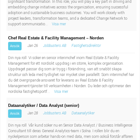
significant transformation. In this role, you will play a key part in driving and
embedding change initiatives across the organization, ensuring successful
adoption and sustainable business outcomes. You will work closely with
project leaders, transformation teams, and a dedicated Change Network to
support communicatio...
Visa mer
Chef Real Estate & Facility Management – Norden
Jan 26
Jobbusters AB
Fastighetsdirektör
Ansök
Din nya roll Vi söker en senior interimchef inom Real Estate & Facility
Management för ett nordiskt uppdrag i en större, komplex organisation.
Uppdraget passar dig som är trygg i förändring, van att snabbt skapa
struktur och leda med tydlighet när mycket sker parallellt. Som interimchef har
du det övergripande ansvaret för leverans av Real Estate & Facility
Management-tjänster till verksamheten i Norden. Du leder och optimerar den
nordiska fastighetsportf...
Visa mer
Dataanalytiker / Data Analyst (senior)
Jan 28
Jobbusters AB
Dataanalytiker
Ansök
Din nya roll Vår kund söker nu en Senior Data Analyst / Business Intelligence
Consultant till deras General Analytics-team i Solna. I rollen blir du en
nyckelperson som arbetar hands-on med data, men som också förstår affären