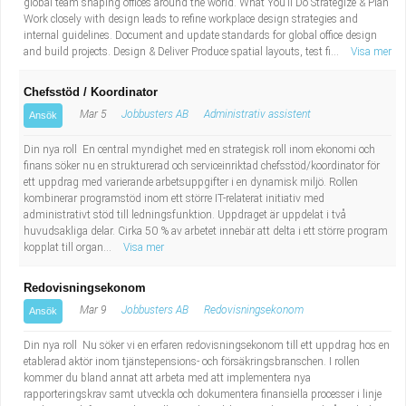
global team shaping offices around the world. What You’ll Do Strategize & Plan
Work closely with design leads to refine workplace design strategies and
internal guidelines. Document and update standards for global office design
and build projects. Design & Deliver Produce spatial layouts, test fi...
Visa mer
Chefsstöd / Koordinator
Mar 5
Jobbusters AB
Administrativ assistent
Ansök
Din nya roll En central myndighet med en strategisk roll inom ekonomi och
finans söker nu en strukturerad och serviceinriktad chefsstöd/koordinator för
ett uppdrag med varierande arbetsuppgifter i en dynamisk miljö. Rollen
kombinerar programstöd inom ett större IT-relaterat initiativ med
administrativt stöd till ledningsfunktion. Uppdraget är uppdelat i två
huvudsakliga delar. Cirka 50 % av arbetet innebär att delta i ett större program
kopplat till organ...
Visa mer
Redovisningsekonom
Mar 9
Jobbusters AB
Redovisningsekonom
Ansök
Din nya roll Nu söker vi en erfaren redovisningsekonom till ett uppdrag hos en
etablerad aktör inom tjänstepensions- och försäkringsbranschen. I rollen
kommer du bland annat att arbeta med att implementera nya
rapporteringskrav samt utveckla och dokumentera finansiella processer i linje