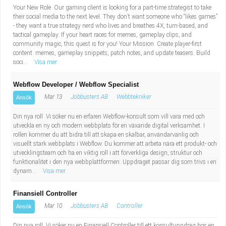
Your New Role Our gaming client is looking for a part-time strategist to take
their social media to the next level. They don’t want someone who “likes games”
- they want a true strategy nerd who lives and breathes 4X, turn-based, and
tactical gameplay. If your heart races for memes, gameplay clips, and
community magic, this quest is for you! Your Mission: Create player-first
content: memes, gameplay snippets, patch notes, and update teasers. Build
soci...
Visa mer
Webflow Developer / Webflow Specialist
Mar 13
Jobbusters AB
Webbtekniker
Ansök
Din nya roll Vi söker nu en erfaren Webflow-konsult som vill vara med och
utveckla en ny och modern webbplats för en växande digital verksamhet. I
rollen kommer du att bidra till att skapa en skalbar, användarvänlig och
visuellt stark webbplats i Webflow. Du kommer att arbeta nära ett produkt- och
utvecklingsteam och ha en viktig roll i att förverkliga design, struktur och
funktionalitet i den nya webbplattformen. Uppdraget passar dig som trivs i en
dynam...
Visa mer
Finansiell Controller
Mar 10
Jobbusters AB
Controller
Ansök
Din nya roll Vi söker nu en Finansiell Controller till ett konsultuppdrag hos en