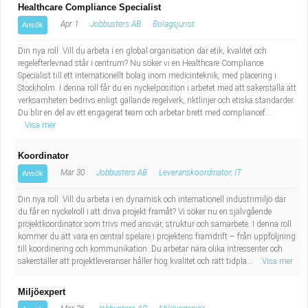
Healthcare Compliance Specialist
Apr 1
Jobbusters AB
Bolagsjurist
Ansök
Din nya roll Vill du arbeta i en global organisation där etik, kvalitet och
regelefterlevnad står i centrum? Nu söker vi en Healthcare Compliance
Specialist till ett internationellt bolag inom medicinteknik, med placering i
Stockholm. I denna roll får du en nyckelposition i arbetet med att säkerställa att
verksamheten bedrivs enligt gällande regelverk, riktlinjer och etiska standarder.
Du blir en del av ett engagerat team och arbetar brett med compliancef...
Visa mer
Koordinator
Mar 30
Jobbusters AB
Leveranskoordinator, IT
Ansök
Din nya roll Vill du arbeta i en dynamisk och internationell industrimiljö där
du får en nyckelroll i att driva projekt framåt? Vi söker nu en självgående
projektkoordinator som trivs med ansvar, struktur och samarbete. I denna roll
kommer du att vara en central spelare i projektens framdrift – från uppföljning
till koordinering och kommunikation. Du arbetar nära olika intressenter och
säkerställer att projektleveranser håller hög kvalitet och rätt tidpla...
Visa mer
Miljöexpert