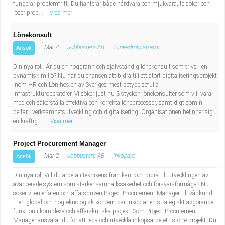
fungerar problemfritt. Du hanterar både hårdvara och mjukvara, felsöker och
löser prob...
Visa mer
Lönekonsult
Mar 4
Jobbusters AB
Löneadministratör
Ansök
Din nya roll Är du en noggrann och självständig lönekonsult som trivs i en
dynamisk miljö? Nu har du chansen att bidra till ett stort digitaliseringsprojekt
inom HR och Lön hos en av Sveriges mest betydelsefulla
infrastrukturoperatörer. Vi söker just nu 3 stycken lönekonsulter som vill vara
med och säkerställa effektiva och korrekta löneprocesser, samtidigt som ni
deltar i verksamhetsutveckling och digitalisering. Organisationen befinner sig i
en kraftig ...
Visa mer
Project Procurement Manager
Mar 2
Jobbusters AB
Inköpare
Ansök
Din nya roll Vill du arbeta i teknikens framkant och bidra till utvecklingen av
avancerade system som stärker samhällssäkerhet och försvarsförmåga? Nu
söker vi en erfaren och affärsdriven Project Procurement Manager till vår kund
– en global och högteknologisk koncern där inköp är en strategiskt avgörande
funktion i komplexa och affärskritiska projekt. Som Project Procurement
Manager ansvarar du för att leda och utveckla inköpsarbetet i större projekt. Du