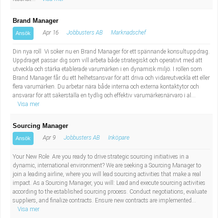
Brand Manager
Apr 16
Jobbusters AB
Marknadschef
Ansök
Din nya roll Vi söker nu en Brand Manager för ett spännande konsultuppdrag.
Uppdraget passar dig som vill arbeta både strategiskt och operativt med att
utveckla och stärka etablerade varumärken i en dynamisk miljö. I rollen som
Brand Manager får du ett helhetsansvar för att driva och vidareutveckla ett eller
flera varumärken. Du arbetar nära både interna och externa kontaktytor och
ansvarar för att säkerställa en tydlig och effektiv varumärkesnärvaro i al...
Visa mer
Sourcing Manager
Apr 9
Jobbusters AB
Inköpare
Ansök
Your New Role Are you ready to drive strategic sourcing initiatives in a
dynamic, international environment? We are seeking a Sourcing Manager to
join a leading airline, where you will lead sourcing activities that make a real
impact. As a Sourcing Manager, you will: Lead and execute sourcing activities
according to the established sourcing process. Conduct negotiations, evaluate
suppliers, and finalize contracts. Ensure new contracts are implemented...
Visa mer