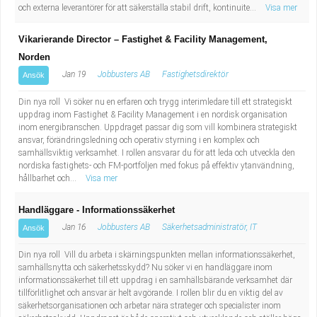
och externa leverantörer för att säkerställa stabil drift, kontinuite...
Visa mer
Vikarierande Director – Fastighet & Facility Management,
Norden
Jan 19
Jobbusters AB
Fastighetsdirektör
Ansök
Din nya roll Vi söker nu en erfaren och trygg interimledare till ett strategiskt
uppdrag inom Fastighet & Facility Management i en nordisk organisation
inom energibranschen. Uppdraget passar dig som vill kombinera strategiskt
ansvar, förändringsledning och operativ styrning i en komplex och
samhällsviktig verksamhet. I rollen ansvarar du för att leda och utveckla den
nordiska fastighets- och FM-portföljen med fokus på effektiv ytanvändning,
hållbarhet och...
Visa mer
Handläggare - Informationssäkerhet
Jan 16
Jobbusters AB
Säkerhetsadministratör, IT
Ansök
Din nya roll Vill du arbeta i skärningspunkten mellan informationssäkerhet,
samhällsnytta och säkerhetsskydd? Nu söker vi en handläggare inom
informationssäkerhet till ett uppdrag i en samhällsbärande verksamhet där
tillförlitlighet och ansvar är helt avgörande. I rollen blir du en viktig del av
säkerhetsorganisationen och arbetar nära strateger och specialister inom