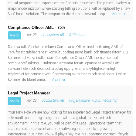
critical program that impacts central financial processes. The project involves a
major modernization where existing billing solutions will be replaced by a new
SaaS-based solution. The program is divided into several subp...
Visa mer
Compliance Officer AML - 75%
Apr 28
Jobbusters AB
Affärsjurist
Ansök
Din nya roll Vi söker en erfaren Compliance Officer med inriktning AML på
75% för ett tidsbegränsat konsultuppdrag inom bank- och finanssektorn. Du
kommer att verka i rollen som Compliance Officer AML inom en central
compliancefunktion. Funktionen ansvarar för att löpande säkerställa att
verksamheten och dess dotterbolag uppfyller sina skyldigheter enligt
regelverket för penningtvätt, finansiering av terrorism och sanktioner. I rollen
kommer du bland anna...
Visa mer
Legal Project Manager
Apr 23
Jobbusters AB
Projektledare: kultur, media, film
Ansök
Your New Role We are now looking for an experienced Legal Project Manager for
a 6-month consulting assignment within a global, fast-paced tech
environment. In this role, you will be part of a Legal Operations team that
enables scalable, efficient and innovative legal support to a growing
international business. You will play a key role in supporting contract lifecycle