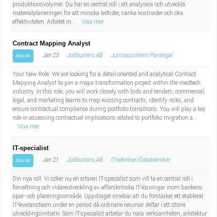
produktionsvolymer. Du har en central roll i att analysera och utveckla
materialplaneringen för att minska ledtider, sänka kostnader och öka
effektiviteten. Arbetet in...
Visa mer
Contract Mapping Analyst
Jan 23
Jobbusters AB
Juristassistent/Paralegal
Ansök
Your New Role We are looking for a detail-oriented and analytical Contract
Mapping Analyst to join a major transformation project within the medtech
industry. In this role, you will work closely with bids and tenders, commercial,
legal, and marketing teams to map existing contracts, identify risks, and
ensure contractual compliance during portfolio transitions. You will play a key
role in assessing contractual implications related to portfolio migration a...
Visa mer
IT-specialist
Jan 21
Jobbusters AB
IT-tekniker/Datatekniker
Ansök
Din nya roll Vi söker nu en erfaren IT-specialist som vill ta en central roll i
förvaltning och vidareutveckling av affärskritiska IT-lösningar inom bankens
spar- och placeringsområde. Uppdraget innebär att du förstärker ett etablerat
IT-leveransteam under en period då ordinarie resurser deltar i ett större
utvecklingsinitiativ. Som IT-specialist arbetar du nära verksamheten, arkitektur