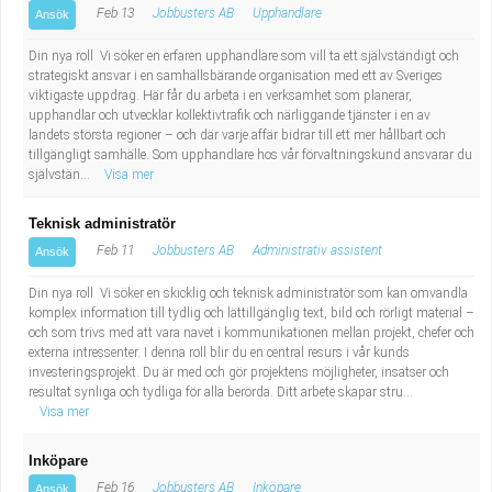
Feb 13
Jobbusters AB
Upphandlare
Ansök
Din nya roll Vi söker en erfaren upphandlare som vill ta ett självständigt och
strategiskt ansvar i en samhällsbärande organisation med ett av Sveriges
viktigaste uppdrag. Här får du arbeta i en verksamhet som planerar,
upphandlar och utvecklar kollektivtrafik och närliggande tjänster i en av
landets största regioner – och där varje affär bidrar till ett mer hållbart och
tillgängligt samhälle. Som upphandlare hos vår förvaltningskund ansvarar du
självstän...
Visa mer
Teknisk administratör
Feb 11
Jobbusters AB
Administrativ assistent
Ansök
Din nya roll Vi söker en skicklig och teknisk administratör som kan omvandla
komplex information till tydlig och lättillgänglig text, bild och rörligt material –
och som trivs med att vara navet i kommunikationen mellan projekt, chefer och
externa intressenter. I denna roll blir du en central resurs i vår kunds
investeringsprojekt. Du är med och gör projektens möjligheter, insatser och
resultat synliga och tydliga för alla berörda. Ditt arbete skapar stru...
Visa mer
Inköpare
Feb 16
Jobbusters AB
Inköpare
Ansök