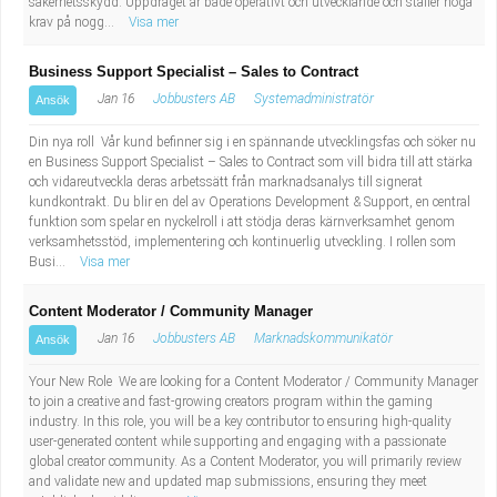
säkerhetsskydd. Uppdraget är både operativt och utvecklande och ställer höga
krav på nogg...
Visa mer
Business Support Specialist – Sales to Contract
Jan 16
Jobbusters AB
Systemadministratör
Ansök
Din nya roll Vår kund befinner sig i en spännande utvecklingsfas och söker nu
en Business Support Specialist – Sales to Contract som vill bidra till att stärka
och vidareutveckla deras arbetssätt från marknadsanalys till signerat
kundkontrakt. Du blir en del av Operations Development & Support, en central
funktion som spelar en nyckelroll i att stödja deras kärnverksamhet genom
verksamhetsstöd, implementering och kontinuerlig utveckling. I rollen som
Busi...
Visa mer
Content Moderator / Community Manager
Jan 16
Jobbusters AB
Marknadskommunikatör
Ansök
Your New Role We are looking for a Content Moderator / Community Manager
to join a creative and fast-growing creators program within the gaming
industry. In this role, you will be a key contributor to ensuring high-quality
user-generated content while supporting and engaging with a passionate
global creator community. As a Content Moderator, you will primarily review
and validate new and updated map submissions, ensuring they meet