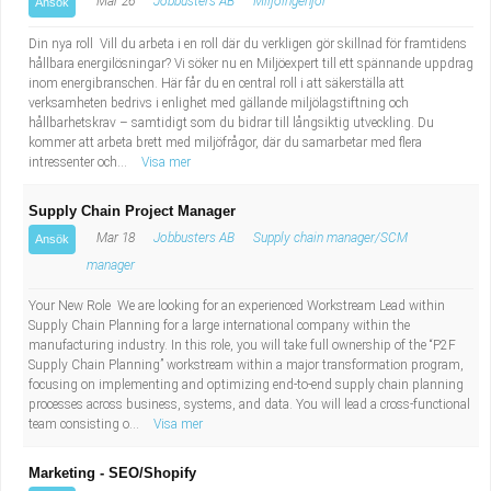
Mar 26
Jobbusters AB
Miljöingenjör
Ansök
Din nya roll Vill du arbeta i en roll där du verkligen gör skillnad för framtidens
hållbara energilösningar? Vi söker nu en Miljöexpert till ett spännande uppdrag
inom energibranschen. Här får du en central roll i att säkerställa att
verksamheten bedrivs i enlighet med gällande miljölagstiftning och
hållbarhetskrav – samtidigt som du bidrar till långsiktig utveckling. Du
kommer att arbeta brett med miljöfrågor, där du samarbetar med flera
intressenter och...
Visa mer
Supply Chain Project Manager
Mar 18
Jobbusters AB
Supply chain manager/SCM
Ansök
manager
Your New Role We are looking for an experienced Workstream Lead within
Supply Chain Planning for a large international company within the
manufacturing industry. In this role, you will take full ownership of the “P2F
Supply Chain Planning” workstream within a major transformation program,
focusing on implementing and optimizing end-to-end supply chain planning
processes across business, systems, and data. You will lead a cross-functional
team consisting o...
Visa mer
Marketing - SEO/Shopify