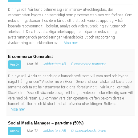
Din nya roll Vår kund befinner sig i en intensiv utvecklingsfas, där
verksamheten byggs upp samtidigt som processer etableras och förfinas. Som
redovisningsekonom hos dem får du ett brett och varierat uppdrag – från
löpande redovisning till bokslut, analys och vidareutveckling av rutiner och
arbetssätt. Dina huvudsakliga arbetsuppgifter: Löpande redovisning,
avstämningar och periodiseringar Månadsbokslut och rapportering
Avstämning och deklaration av...
Visa mer
E-commerce Generalist
Mar 16
Jobbusters AB
E-commerce manager
Ansök
Din nya roll Är du en hands-on e-handelsprofil som vill vara med och bygga
något från grunden? Vi söker nu en E-com Generalist som älskar att kavla upp
ärmarna och ta ett helhetsansvar för digital försäljning till vår kund i centrala
Stockholm. De är ett växande bolag i ett tidigt skede som letar efter dig som vill
vara med på resan. Du kommer vara den operativa kraften bakom deras e-
handelsplattform och få stor frihet att påverka utvecklingen. Rollen är ...
Visa mer
Social Media Manager – part-time (50%)
Mar 17
Jobbusters AB
Onlinemarknadsförare
Ansök