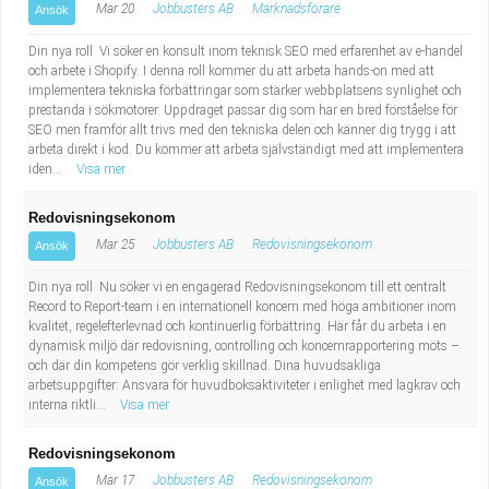
Mar 20
Jobbusters AB
Marknadsförare
Ansök
Din nya roll Vi söker en konsult inom teknisk SEO med erfarenhet av e-handel
och arbete i Shopify. I denna roll kommer du att arbeta hands-on med att
implementera tekniska förbättringar som stärker webbplatsens synlighet och
prestanda i sökmotorer. Uppdraget passar dig som har en bred förståelse för
SEO men framför allt trivs med den tekniska delen och känner dig trygg i att
arbeta direkt i kod. Du kommer att arbeta självständigt med att implementera
iden...
Visa mer
Redovisningsekonom
Mar 25
Jobbusters AB
Redovisningsekonom
Ansök
Din nya roll Nu söker vi en engagerad Redovisningsekonom till ett centralt
Record to Report-team i en internationell koncern med höga ambitioner inom
kvalitet, regelefterlevnad och kontinuerlig förbättring. Här får du arbeta i en
dynamisk miljö där redovisning, controlling och koncernrapportering möts –
och där din kompetens gör verklig skillnad. Dina huvudsakliga
arbetsuppgifter: Ansvara för huvudboksaktiviteter i enlighet med lagkrav och
interna riktli...
Visa mer
Redovisningsekonom
Mar 17
Jobbusters AB
Redovisningsekonom
Ansök