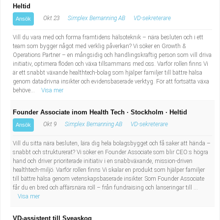
Heltid
Okt 23
Simplex Bemanning AB
VD-sekreterare
Ansök
Vill du vara med och forma framtidens hälsoteknik – nära besluten och i ett
team som bygger något med verklig påverkan? Vi söker en Growth &
Operations Partner – en mångsidig och handlingskraftig person som vill driva
initiativ, optimera flöden och växa tillsammans med oss. Varför rollen finns Vi
är ett snabbt växande healthtech-bolag som hjälper familjer till bättre hälsa
genom datadrivna insikter och evidensbaserade verktyg. För att fortsätta växa
behöve...
Visa mer
Founder Associate inom Health Tech · Stockholm · Heltid
Okt 9
Simplex Bemanning AB
VD-sekreterare
Ansök
Vill du sitta nära besluten, lära dig hela bolagsbygget och få saker att hända –
snabbt och strukturerat? Vi söker en Founder Associate som blir CEO:s högra
hand och driver prioriterade initiativ i en snabbväxande, mission-driven
healthtech-miljö. Varför rollen finns Vi skalar en produkt som hjälper familjer
till bättre hälsa genom vetenskapsbaserade insikter. Som Founder Associate
får du en bred och affärsnära roll – från fundraising och lanseringar till ...
Visa mer
VD-assistent till Sveaskog