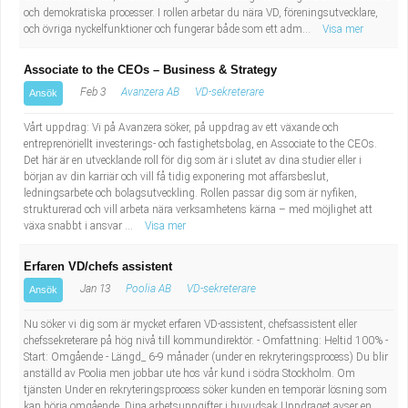
och demokratiska processer. I rollen arbetar du nära VD, föreningsutvecklare,
och övriga nyckelfunktioner och fungerar både som ett adm...
Visa mer
Associate to the CEOs – Business & Strategy
Feb 3
Avanzera AB
VD-sekreterare
Ansök
Vårt uppdrag: Vi på Avanzera söker, på uppdrag av ett växande och
entreprenöriellt investerings- och fastighetsbolag, en Associate to the CEOs.
Det här är en utvecklande roll för dig som är i slutet av dina studier eller i
början av din karriär och vill få tidig exponering mot affärsbeslut,
ledningsarbete och bolagsutveckling. Rollen passar dig som är nyfiken,
strukturerad och vill arbeta nära verksamhetens kärna – med möjlighet att
växa snabbt i ansvar ...
Visa mer
Erfaren VD/chefs assistent
Jan 13
Poolia AB
VD-sekreterare
Ansök
Nu söker vi dig som är mycket erfaren VD-assistent, chefsassistent eller
chefssekreterare på hög nivå till kommundirektör. - Omfattning: Heltid 100% -
Start: Omgående - Längd_ 6-9 månader (under en rekryteringsprocess) Du blir
anställd av Poolia men jobbar ute hos vår kund i södra Stockholm. Om
tjänsten Under en rekryteringsprocess söker kunden en temporär lösning som
kan börja omgående. Dina arbetsuppgifter i huvudsak Uppdraget avser en