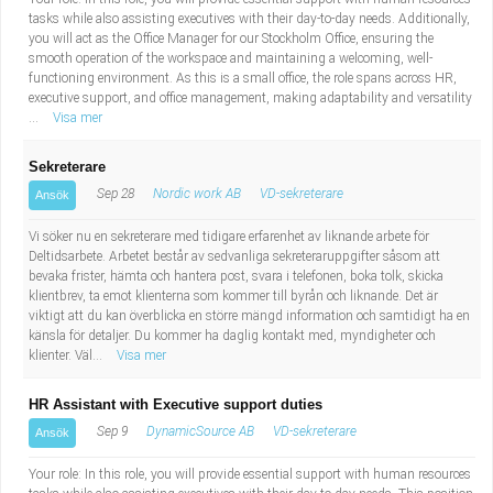
tasks while also assisting executives with their day-to-day needs. Additionally,
you will act as the Office Manager for our Stockholm Office, ensuring the
smooth operation of the workspace and maintaining a welcoming, well-
functioning environment. As this is a small office, the role spans across HR,
executive support, and office management, making adaptability and versatility
...
Visa mer
Sekreterare
Sep 28
Nordic work AB
VD-sekreterare
Ansök
Vi söker nu en sekreterare med tidigare erfarenhet av liknande arbete för
Deltidsarbete. Arbetet består av sedvanliga sekreteraruppgifter såsom att
bevaka frister, hämta och hantera post, svara i telefonen, boka tolk, skicka
klientbrev, ta emot klienterna som kommer till byrån och liknande. Det är
viktigt att du kan överblicka en större mängd information och samtidigt ha en
känsla för detaljer. Du kommer ha daglig kontakt med, myndigheter och
klienter. Väl...
Visa mer
HR Assistant with Executive support duties
Sep 9
DynamicSource AB
VD-sekreterare
Ansök
Your role: In this role, you will provide essential support with human resources