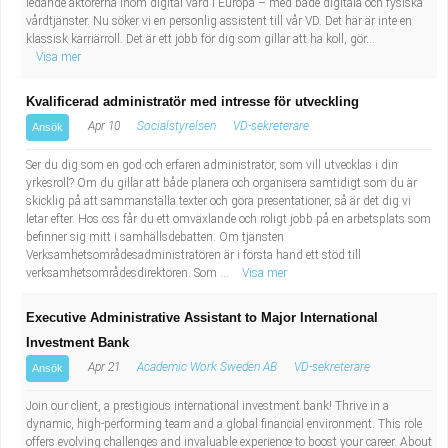
ledande aktörerna inom digital vård i Europa – med både digitala och fysiska
vårdtjänster. Nu söker vi en personlig assistent till vår VD. Det här är inte en
klassisk karriärroll. Det är ett jobb för dig som gillar att ha koll, gör...
Visa mer
Kvalificerad administratör med intresse för utveckling
Apr 10
Socialstyrelsen
VD-sekreterare
Ansök
Ser du dig som en god och erfaren administratör, som vill utvecklas i din
yrkesroll? Om du gillar att både planera och organisera samtidigt som du är
skicklig på att sammanställa texter och göra presentationer, så är det dig vi
letar efter. Hos oss får du ett omväxlande och roligt jobb på en arbetsplats som
befinner sig mitt i samhällsdebatten. Om tjänsten
Verksamhetsområdesadministratören är i första hand ett stöd till
verksamhetsområdesdirektören. Som ...
Visa mer
Executive Administrative Assistant to Major International
Investment Bank
Apr 21
Academic Work Sweden AB
VD-sekreterare
Ansök
Join our client, a prestigious international investment bank! Thrive in a
dynamic, high-performing team and a global financial environment. This role
offers evolving challenges and invaluable experience to boost your career. About