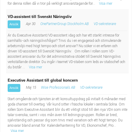
för denna rollen då vi tror på verkligt ansvarstagande för...
Visa mer
VD-assistent till Svenskt Näringsliv
Apr 30
OnePartnerGroup Stockholm AB
VD-sekreterare
Ansök
Är du Executive Assistant/VD-assistent idag och har ett starkt intresse för
samhälls- och näringslivsfrågor? Trivs du i en engagerad och stimulerande
arbetsmiljö med högt tempo och stort ansvar? Nu söker vi en erfaren och
driven VD-assistent till Svenskt Näringsliv. Om rollen I rollen som VD-
assistent ansvarar du för det administrativa stödet till Svenskt Näringslivs
verkställande direktör. Du ingår i teamet VD-staben som leds av stabschef och
du bistår ...
Visa mer
Executive Assistant till global koncern
Maj 15
Wise Professionals AB
VD-sekreterare
Ansök
Start omgående och tjänsten är ett konsultuppdrag på initialt 6 månader med
goda chanser till övertag. Vår kund sitter i fräscha lokaler i centrala Solna. Om
rollen Som Executive Assistant blir du ett viktigt stöd till den nya VDn som inte
talar svenska, samt i viss mån även till ledningsgruppen. Rollen är bred,
självständig och passar dig som trivs med variation och ett högt tempo. Du
ansvarar bland annat för: Kalenderhantering för VD, Ekonomichef, Pro...
Visa mer