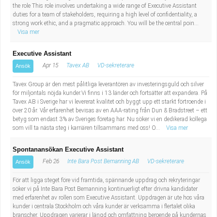
the role This role involves undertaking a wide range of Executive Assistant
duties for a team of stakeholders, requiring a high level of confidentiality, a
strong work ethic, and a pragmatic approach. You will be the central poin...
Visa mer
Executive Assistant
Apr 15
Tavex AB
VD-sekreterare
Ansök
Tavex Group är den mest pålitliga leverantören av investeringsguld och silver
för miljontals nöjda kunder.Vi finns i 13 länder och fortsätter att expandera. På
Tavex AB i Sverige har vi levererat kvalitet och byggt upp ett starkt förtroende i
över 20 år. Vår erfarenhet bevisas av en AAA-rating från Dun & Bradstreet – ett
betyg som endast 3% av Sveriges företag har. Nu söker vi en dedikerad kollega
som vill ta nästa steg i karriären tillsammans med oss! O...
Visa mer
Spontanansökan Executive Assistant
Feb 26
Inte Bara Post Bemanning AB
VD-sekreterare
Ansök
För att ligga steget före vid framtida, spännande uppdrag och rekryteringar
söker vi på Inte Bara Post Bemanning kontinuerligt efter drivna kandidater
med erfarenhet av rollen som Executive Assistant. Uppdragen är ute hos våra
kunder i centrala Stockholm och våra kunder är verksamma i flertalet olika
branscher. Uppdragen varierar i längd och omfattning beroende på kundernas