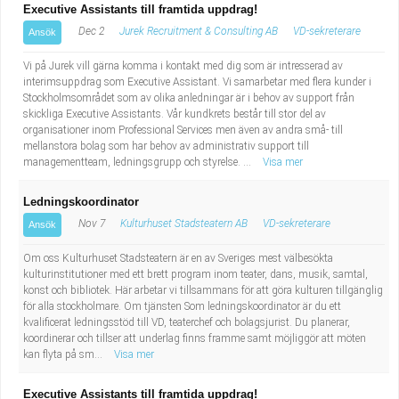
Executive Assistants till framtida uppdrag!
Dec 2
Jurek Recruitment & Consulting AB
VD-sekreterare
Ansök
Vi på Jurek vill gärna komma i kontakt med dig som är intresserad av
interimsuppdrag som Executive Assistant. Vi samarbetar med flera kunder i
Stockholmsområdet som av olika anledningar är i behov av support från
skickliga Executive Assistants. Vår kundkrets består till stor del av
organisationer inom Professional Services men även av andra små- till
mellanstora bolag som har behov av administrativ support till
managementteam, ledningsgrupp och styrelse. ...
Visa mer
Ledningskoordinator
Nov 7
Kulturhuset Stadsteatern AB
VD-sekreterare
Ansök
Om oss Kulturhuset Stadsteatern är en av Sveriges mest välbesökta
kulturinstitutioner med ett brett program inom teater, dans, musik, samtal,
konst och bibliotek. Här arbetar vi tillsammans för att göra kulturen tillgänglig
för alla stockholmare. Om tjänsten Som ledningskoordinator är du ett
kvalificerat ledningsstöd till VD, teaterchef och bolagsjurist. Du planerar,
koordinerar och tillser att underlag finns framme samt möjliggör att möten
kan flyta på sm...
Visa mer
Executive Assistants till framtida uppdrag!