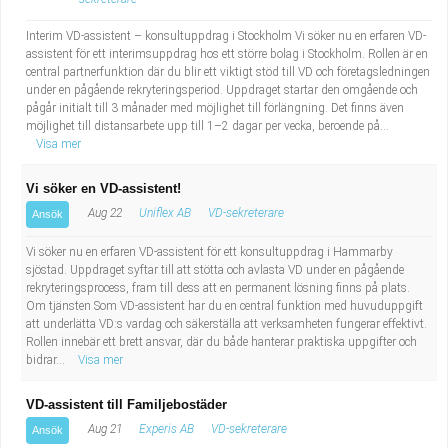
Interim VD-assistent – konsultuppdrag i Stockholm Vi söker nu en erfaren VD-
assistent för ett interimsuppdrag hos ett större bolag i Stockholm. Rollen är en
central partnerfunktion där du blir ett viktigt stöd till VD och företagsledningen
under en pågående rekryteringsperiod. Uppdraget startar den omgående och
pågår initialt till 3 månader med möjlighet till förlängning. Det finns även
möjlighet till distansarbete upp till 1–2 dagar per vecka, beroende på...
Visa mer
Vi söker en VD-assistent!
Aug 22
Uniflex AB
VD-sekreterare
Ansök
Vi söker nu en erfaren VD-assistent för ett konsultuppdrag i Hammarby
sjöstad. Uppdraget syftar till att stötta och avlasta VD under en pågående
rekryteringsprocess, fram till dess att en permanent lösning finns på plats.
Om tjänsten Som VD-assistent har du en central funktion med huvuduppgift
att underlätta VD:s vardag och säkerställa att verksamheten fungerar effektivt.
Rollen innebär ett brett ansvar, där du både hanterar praktiska uppgifter och
bidrar...
Visa mer
VD-assistent till Familjebostäder
Aug 21
Experis AB
VD-sekreterare
Ansök