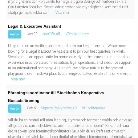
myndighetens och Försvarets förmåga att göra Sverige och världen säkrare.
Om tjänsten Som kvalificerat ledningsstöd vid myndigheten kommer du att
stödja generaldirektör och...
Visa mer
Legal & Executive Assistant
Jan 22
Haglöfs AB
VD-sekreterare
Ansök
Haglöfs is on an exciting journey, and so is our Legal function. We are now
looking for a Legal & Executive Assistant to join our headquarters in Alvik,
Stockholm — an opportunity for someone early in their career to gain hands-on
experience in corporate administration, legal operations, and executive support
in an international company. At Haglöfs, we believe nature is the greatest
playground ever made—a place to challenge ourselves, explore the unknown, ...
Visa mer
Föreningskoordinator till Stockholms Kooperativa
Bostadsförening
Feb 6
Signera Rekrytering AB
VD-sekreterare
Ansök
Vill du ha en central roll nära ledning, styrelse och förtroendevalda och drivs av
att ge service samt effektivisera administrativa arbetsflöden? Då kan det vara
dig vi söker! Som föreningskoordinator i SKB blir du en kraft i att driva och
utveckla effektivitet, kvalitet och digital utveckling i föreningens administrativa