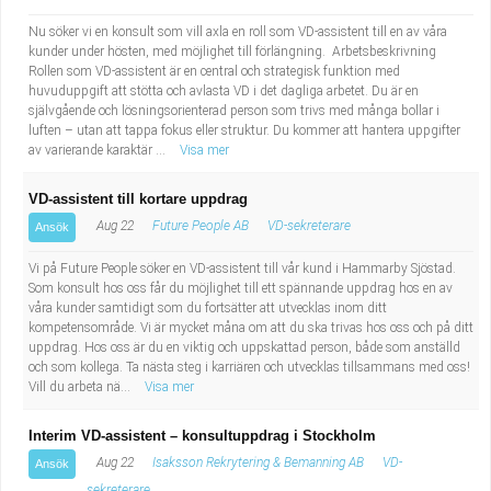
Nu söker vi en konsult som vill axla en roll som VD-assistent till en av våra
kunder under hösten, med möjlighet till förlängning. Arbetsbeskrivning
Rollen som VD-assistent är en central och strategisk funktion med
huvuduppgift att stötta och avlasta VD i det dagliga arbetet. Du är en
självgående och lösningsorienterad person som trivs med många bollar i
luften – utan att tappa fokus eller struktur. Du kommer att hantera uppgifter
av varierande karaktär ...
Visa mer
VD-assistent till kortare uppdrag
Aug 22
Future People AB
VD-sekreterare
Ansök
Vi på Future People söker en VD-assistent till vår kund i Hammarby Sjöstad.
Som konsult hos oss får du möjlighet till ett spännande uppdrag hos en av
våra kunder samtidigt som du fortsätter att utvecklas inom ditt
kompetensområde. Vi är mycket måna om att du ska trivas hos oss och på ditt
uppdrag. Hos oss är du en viktig och uppskattad person, både som anställd
och som kollega. Ta nästa steg i karriären och utvecklas tillsammans med oss!
Vill du arbeta nä...
Visa mer
Interim VD-assistent – konsultuppdrag i Stockholm
Aug 22
Isaksson Rekrytering & Bemanning AB
VD-
Ansök
sekreterare