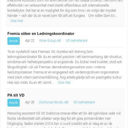
Executive Assistant som vill ta en central roll i att skapa struktur, framdrift och
Fastighetsskötare
Socialt arbete
effektivitet i en verksamhet med starkt affärsfokus och internationella
kontaktytor. Det här är en möjlighet för dig som trivs i en miljö där mycket
händer – och där du är navet som får allt att fungera. Om rollen Som Ex...
Informatör/Kommunikatör
Säkerhetsarbete
Visa mer
Brevbärare
Tekniskt arbete
Fremia söker en Ledningskoordinator
Apr 22
Wise Group AB
VD-sekreterare
Ansök
Sjuksköterska, grundutbildad
Transport
Ta en nyckelroll nära Fremias VD, styrelse och ledning Som
ledningskoordinator får du en central position i ett sammanhang där struktur,
Kock, storhushåll
omdöme och helhetsperspektiv är avgörande. Du bidrar med kvalitet, stöd och
långsiktighet i så väl Fremias demokratiorganisation som i interna
Undersköterska, vård- o specialavd. o mottagning
beslutsprocesser. Fremia är en engagerad och värderingsdriven organisation
med stark intern sammanhållning, hög arbetsglädje och en prestigelös kultur.
Hos oss möts du av ett varmt...
Visa mer
Bibliotekarie
PA till VD
Administrativ assistent
Apr 30
Doktorse Nordic AB
VD-sekreterare
Ansök
Personlig assistent till VD Doktor.se strävar efter att bli det självklara valet vid
Lärare i gymnasiet
första vårdkontakt och arbetar varje dag för att göra primärvården mer
tillgänglig. Sedan starten 2016 har vi vuxit snabbt och är idag en av de