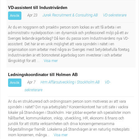
VD-assistent till Industrivärden
Apr 23
Jurek Recruitment & Consulting AB
VD-sekreterare
Ansök
Är du en noggrann och proaktiv person som lockas av att få arbeta i en
administrativ nyckelposition i en dynamisk och professionell miljö på ett av
Sveriges ledande ägarbolag? Då kan du passa som Industrivärdens nya VD-
assistent. Det här är en unik möjlighet att vara spindeln i nätet i en
organisation som arbetar med några av Sveriges mest betydelsefulla företag.
Industrivärden är ett börsnoterat ägarbolag som investerar i och arbetar
långsiktigt för att ...
Visa mer
Ledningskoordinator till Holmen AB
Apr 7
Hrm Affärsutveckling i Stockholm AB
VD-
Ansök
sekreterare
Är du en strukturerad och ordningssam person som motiveras av att vara
spindeln i nätet? Din nya arbetsplats? Koncernkontoret har sitt säte i vackra
lokaler på Strandvägen i Stockholm. Här jobbar experter och specialister inom
hållbarhet, kommunikation, inköp, utveckling, HR, ekonomi & finans och
juridik för att stötta verksamheten och driva koncerngemensamma
frågeställningar framåt. Lokalerna på Strandvägen är en naturlig mötesplats
inom koncernen, många...
Visa mer