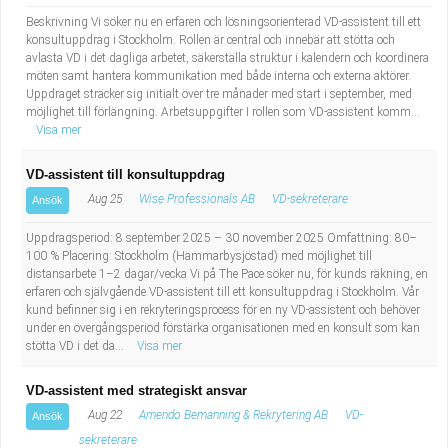
Beskrivning Vi söker nu en erfaren och lösningsorienterad VD-assistent till ett
konsultuppdrag i Stockholm. Rollen är central och innebär att stötta och
avlasta VD i det dagliga arbetet, säkerställa struktur i kalendern och koordinera
möten samt hantera kommunikation med både interna och externa aktörer.
Uppdraget sträcker sig initialt över tre månader med start i september, med
möjlighet till förlängning. Arbetsuppgifter I rollen som VD-assistent komm...
Visa mer
VD-assistent till konsultuppdrag
Aug 25
Wise Professionals AB
VD-sekreterare
Ansök
Uppdragsperiod: 8 september 2025 – 30 november 2025 Omfattning: 80–
100 % Placering: Stockholm (Hammarbysjöstad) med möjlighet till
distansarbete 1–2 dagar/vecka Vi på The Pace söker nu, för kunds räkning, en
erfaren och självgående VD-assistent till ett konsultuppdrag i Stockholm. Vår
kund befinner sig i en rekryteringsprocess för en ny VD-assistent och behöver
under en övergångsperiod förstärka organisationen med en konsult som kan
stötta VD i det da...
Visa mer
VD-assistent med strategiskt ansvar
Aug 22
Amendo Bemanning & Rekrytering AB
VD-
Ansök
sekreterare