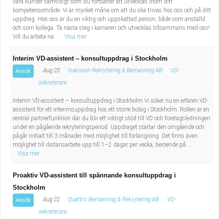
våra kunder samtidigt som du fortsätter att utvecklas inom ditt
kompetensområde. Vi är mycket måna om att du ska trivas hos oss och på ditt
uppdrag. Hos oss är du en viktig och uppskattad person, både som anställd
och som kollega. Ta nästa steg i karriären och utvecklas tillsammans med oss!
Vill du arbeta nä...
Visa mer
Interim VD-assistent – konsultuppdrag i Stockholm
Aug 25
Isaksson Rekrytering & Bemanning AB
VD-
Ansök
sekreterare
Interim VD-assistent – konsultuppdrag i Stockholm Vi söker nu en erfaren VD-
assistent för ett interimsuppdrag hos ett större bolag i Stockholm. Rollen är en
central partnerfunktion där du blir ett viktigt stöd till VD och företagsledningen
under en pågående rekryteringsperiod. Uppdraget startar den omgående och
pågår initialt till 3 månader med möjlighet till förlängning. Det finns även
möjlighet till distansarbete upp till 1–2 dagar per vecka, beroende på...
Visa mer
Proaktiv VD-assistent till spännande konsultuppdrag i
Stockholm
Aug 22
Quattro Bemanning & Rekrytering AB
VD-
Ansök
sekreterare