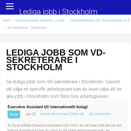
Yrkesområden
Populära jobb
Lediga jobb i Stockholm
Hem
›
Administration, ekonomi, juridik
›
Chefssekreterare och VD-assistenter m.fl.
Administration, ekonomi, juridik
Undersköterska, hemtjänst och äldreboende
›
VD-sekreterare
- Stockholm
Bygg och anläggning
Städare/Lokalvårdare
LEDIGA JOBB SOM VD-
Chefer och verksamhetsledare
Barnskötare
SEKRETERARE I
Data/IT
Lärare i förskola/Förskollärare
STOCKHOLM
Försäljning, inköp, marknadsföring
Lagerarbetare
Se lediga jobb som VD-sekreterare i Stockholm. Genom
att välja en specifik arbetsgivare kan du även välja att se
Hantverksyrken
Bussförare/Busschaufför
alla jobb i Stockholm som finns hos arbetsgivaren.
Executive Assistant till internationellt bolag!
Hotell, restaurang, storhushåll
Elevassistent
Jun 25
Needo Recruitment Sthlm AB
VD-sekreterare
Ansök
Hälso- och sjukvård
Personlig assistent
Är du en erfaren Executive Assistant som trivs i en roll med stort ansvar och
många kontaktytor? Har du vana av att stötta ledningspersoner i en