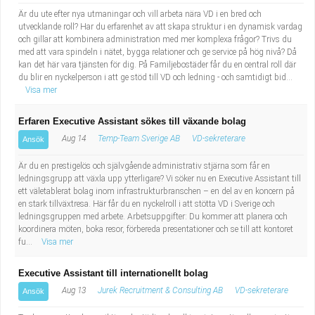
Är du ute efter nya utmaningar och vill arbeta nära VD i en bred och
utvecklande roll? Har du erfarenhet av att skapa struktur i en dynamisk vardag
och gillar att kombinera administration med mer komplexa frågor? Trivs du
med att vara spindeln i nätet, bygga relationer och ge service på hög nivå? Då
kan det här vara tjänsten för dig. På Familjebostäder får du en central roll där
du blir en nyckelperson i att ge stöd till VD och ledning - och samtidigt bid...
Visa mer
Erfaren Executive Assistant sökes till växande bolag
Aug 14
Temp-Team Sverige AB
VD-sekreterare
Ansök
Är du en prestigelös och självgående administrativ stjärna som får en
ledningsgrupp att växla upp ytterligare? Vi söker nu en Executive Assistant till
ett väletablerat bolag inom infrastrukturbranschen – en del av en koncern på
en stark tillväxtresa. Här får du en nyckelroll i att stötta VD i Sverige och
ledningsgruppen med arbete. Arbetsuppgifter: Du kommer att planera och
koordinera möten, boka resor, förbereda presentationer och se till att kontoret
fu...
Visa mer
Executive Assistant till internationellt bolag
Aug 13
Jurek Recruitment & Consulting AB
VD-sekreterare
Ansök