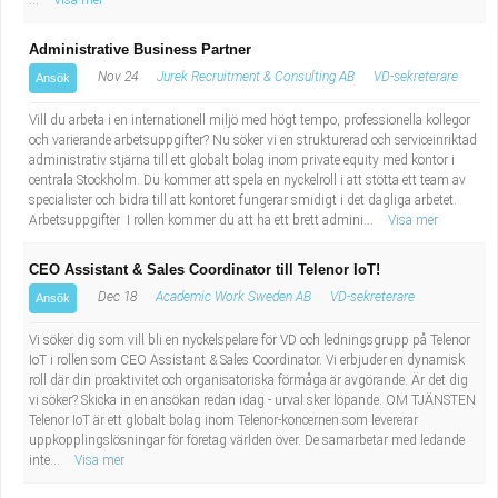
...
Visa mer
Administrative Business Partner
Nov 24
Jurek Recruitment & Consulting AB
VD-sekreterare
Ansök
Vill du arbeta i en internationell miljö med högt tempo, professionella kollegor
och varierande arbetsuppgifter? Nu söker vi en strukturerad och serviceinriktad
administrativ stjärna till ett globalt bolag inom private equity med kontor i
centrala Stockholm. Du kommer att spela en nyckelroll i att stötta ett team av
specialister och bidra till att kontoret fungerar smidigt i det dagliga arbetet.
Arbetsuppgifter I rollen kommer du att ha ett brett admini...
Visa mer
CEO Assistant & Sales Coordinator till Telenor IoT!
Dec 18
Academic Work Sweden AB
VD-sekreterare
Ansök
Vi söker dig som vill bli en nyckelspelare för VD och ledningsgrupp på Telenor
IoT i rollen som CEO Assistant & Sales Coordinator. Vi erbjuder en dynamisk
roll där din proaktivitet och organisatoriska förmåga är avgörande. Är det dig
vi söker? Skicka in en ansökan redan idag - urval sker löpande. OM TJÄNSTEN
Telenor IoT är ett globalt bolag inom Telenor-koncernen som levererar
uppkopplingslösningar för företag världen över. De samarbetar med ledande
inte...
Visa mer