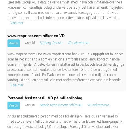
Qressida Group AB:s dagliga verksamhet, med insyn och inflytande över hela
koncernen och samtliga bolag under vårt paraply. Det här är en unik möjlighet
för dig som vill vara med och driva en expansiv företagsgrupp framåt – där
innovation, snabbhet och internationell närvaro är en självklar del av varda...
Visa mer
www.reapriser.com söker en VD
Jun 15
Sjöberg, Dennis
VD-sekreterare
Ansök
www.reapriser.com Hos www.reapriser.com har vi en unik uppgift att få landet
som helhet att handla som en nation i jämförelse mot Temu koncept handla
som en miljardär. Arbetet Rollen innefattar att ta beslut och leda det vardagliga
arbetet såväl som att kontakta underleverantörer för att få dem att gå med i
konceptet som sådant. På Tvaker entreprenuer leker vi med miljarder som
vardag. Så är du en som vill leka mot andra småföretag och visa din ledarska...
Visa mer
Personal Assistant till VD på miljardbolag
Jun 10
Needo Recruitment Sthlm AB
VD-sekreterare
Ansök
Är du en strukturerad person med öga för detaljer? Trivs du i en varierad roll
med stort ansvar? Vill du arbeta tätt med en visionär ledare i ett framgångsrikt
och designfokuserat bolag? Om företaget Företaget är en väletablerad aktör