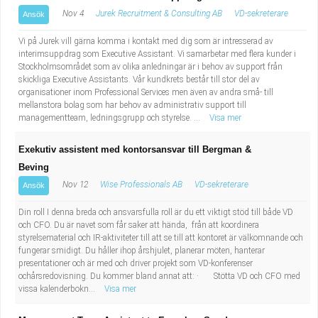
Nov 4
Jurek Recruitment & Consulting AB
VD-sekreterare
Ansök
Vi på Jurek vill gärna komma i kontakt med dig som är intresserad av
interimsuppdrag som Executive Assistant. Vi samarbetar med flera kunder i
Stockholmsområdet som av olika anledningar är i behov av support från
skickliga Executive Assistants. Vår kundkrets består till stor del av
organisationer inom Professional Services men även av andra små- till
mellanstora bolag som har behov av administrativ support till
managementteam, ledningsgrupp och styrelse. ...
Visa mer
Exekutiv assistent med kontorsansvar till Bergman &
Beving
Nov 12
Wise Professionals AB
VD-sekreterare
Ansök
Din roll I denna breda och ansvarsfulla roll är du ett viktigt stöd till både VD
och CFO. Du är navet som får saker att hända, från att koordinera
styrelsematerial och IR-aktiviteter till att se till att kontoret är välkomnande och
fungerar smidigt. Du håller ihop årshjulet, planerar möten, hanterar
presentationer och är med och driver projekt som VD-konferenser
ochårsredovisning. Du kommer bland annat att: · Stötta VD och CFO med
vissa kalenderbokn...
Visa mer