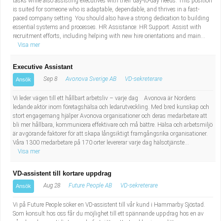
tasks while also assisting executives with their day-to-day needs. This position
is suited for someone who is adaptable, dependable, and thrives in a fast-
paced company setting. You should also have a strong dedication to building
essential systems and processes. HR Assistance: HR Support: Assist with
recruitment efforts, including helping with new hire orientations and main...
Visa mer
Executive Assistant
Sep 8
Avonova Sverige AB
VD-sekreterare
Ansök
Vi leder vägen till ett hållbart arbetsliv – varje dag Avonova är Nordens
ledande aktör inom företagshälsa och ledarutveckling. Med bred kunskap och
stort engagemang hjälper Avonova organisationer och deras medarbetare att
bli mer hållbara, kommunicera effektivare och må bättre. Hälsa och arbetsmiljö
är avgörande faktorer för att skapa långsiktigt framgångsrika organisationer.
Våra 1300 medarbetare på 170 orter levererar varje dag hälsotjänste...
Visa mer
VD-assistent till kortare uppdrag
Aug 28
Future People AB
VD-sekreterare
Ansök
Vi på Future People söker en VD-assistent till vår kund i Hammarby Sjöstad.
Som konsult hos oss får du möjlighet till ett spännande uppdrag hos en av