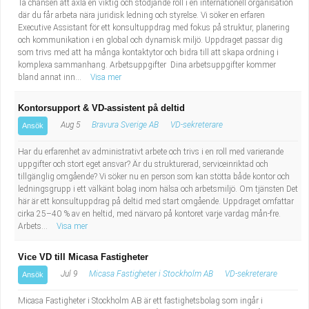
Ta chansen att axla en viktig och stödjande roll i en internationell organisation
där du får arbeta nära juridisk ledning och styrelse. Vi söker en erfaren
Executive Assistant för ett konsultuppdrag med fokus på struktur, planering
och kommunikation i en global och dynamisk miljö. Uppdraget passar dig
som trivs med att ha många kontaktytor och bidra till att skapa ordning i
komplexa sammanhang. Arbetsuppgifter Dina arbetsuppgifter kommer
bland annat inn...
Visa mer
Kontorsupport & VD-assistent på deltid
Aug 5
Bravura Sverige AB
VD-sekreterare
Ansök
Har du erfarenhet av administrativt arbete och trivs i en roll med varierande
uppgifter och stort eget ansvar? Är du strukturerad, serviceinriktad och
tillgänglig omgående? Vi söker nu en person som kan stötta både kontor och
ledningsgrupp i ett välkänt bolag inom hälsa och arbetsmiljö. Om tjänsten Det
här är ett konsultuppdrag på deltid med start omgående. Uppdraget omfattar
cirka 25–40 % av en heltid, med närvaro på kontoret varje vardag mån-fre.
Arbets...
Visa mer
Vice VD till Micasa Fastigheter
Jul 9
Micasa Fastigheter i Stockholm AB
VD-sekreterare
Ansök
Micasa Fastigheter i Stockholm AB är ett fastighetsbolag som ingår i