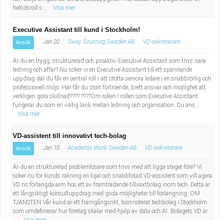
heltidsroll s...
Visa mer
Executive Assistant till kund i Stockholm!
Jan 20
Sway Sourcing Sweden AB
VD-sekreterare
Ansök
Är du en trygg, strukturerad och proaktiv Executive Assistant som trivs nära
ledning och affär? Nu söker vi en Executive Assistant till ett spännande
uppdrag där du får en central roll i att stötta seniora ledare i en snabbrörlig och
professionell miljö. Här får du stort förtroende, brett ansvar och möjlighet att
verkligen göra skillnad???? ????Om rollen I rollen som Executive Assistant
fungerar du som en viktig länk mellan ledning och organisation. Du ans...
Visa mer
VD-assistent till innovativt tech-bolag
Jan 10
Academic Work Sweden AB
VD-sekreterare
Ansök
Är du en strukturerad problemlösare som trivs med att ligga steget före? Vi
söker nu för kunds räkning en lojal och snabbfotad VD-assistent som vill agera
VD:ns förlängda arm hos ett av framträdande tillväxtbolag inom tech. Detta är
ett långsiktigt konsultuppdrag med goda möjligheter till förlängning. OM
TJÄNSTEN Vår kund är ett framgångsrikt, börsnoterat techbolag i Stockholm
som omdefinierar hur företag skalar med hjälp av data och AI. Bolagets VD är