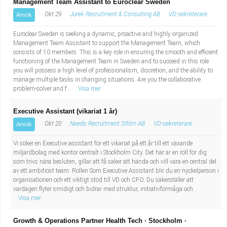
Management Team Assistant to Euroclear Sweden
Okt 29
Jurek Recruitment & Consulting AB
VD-sekreterare
Ansök
Euroclear Sweden is seeking a dynamic, proactive and highly organized
Management Team Assistant to support the Management Team, which
consists of 10 members. This is a key role in ensuring the smooth and efficient
functioning of the Management Team in Sweden and to succeed in this role
you will possess a high level of professionalism, discretion, and the ability to
manage multiple tasks in changing situations. Are you the collaborative
problem-solver and f...
Visa mer
Executive Assistant (vikariat 1 år)
Okt 20
Needo Recruitment Sthlm AB
VD-sekreterare
Ansök
Vi söker en Executive assistant för ett vikariat på ett år till ett växande
miljardbolag med kontor centralt i Stockholm City. Det här är en roll för dig
som trivs nära besluten, gillar att få saker att hända och vill vara en central del
av ett ambitiöst team. Rollen Som Executive Assistant blir du en nyckelperson i
organisationen och ett viktigt stöd till VD och CFO. Du säkerställer att
vardagen flyter smidigt och bidrar med struktur, initiativförmåga och...
Visa mer
Growth & Operations Partner Health Tech · Stockholm ·