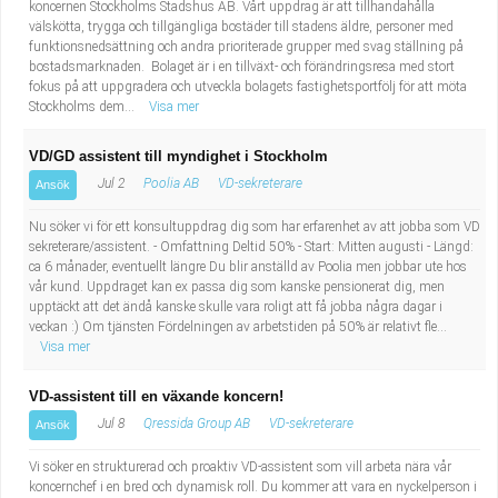
koncernen Stockholms Stadshus AB. Vårt uppdrag är att tillhandahålla
välskötta, trygga och tillgängliga bostäder till stadens äldre, personer med
funktionsnedsättning och andra prioriterade grupper med svag ställning på
bostadsmarknaden. Bolaget är i en tillväxt- och förändringsresa med stort
fokus på att uppgradera och utveckla bolagets fastighetsportfölj för att möta
Stockholms dem...
Visa mer
VD/GD assistent till myndighet i Stockholm
Jul 2
Poolia AB
VD-sekreterare
Ansök
Nu söker vi för ett konsultuppdrag dig som har erfarenhet av att jobba som VD
sekreterare/assistent. - Omfattning Deltid 50% - Start: Mitten augusti - Längd:
ca 6 månader, eventuellt längre Du blir anställd av Poolia men jobbar ute hos
vår kund. Uppdraget kan ex passa dig som kanske pensionerat dig, men
upptäckt att det ändå kanske skulle vara roligt att få jobba några dagar i
veckan :) Om tjänsten Fördelningen av arbetstiden på 50% är relativt fle...
Visa mer
VD-assistent till en växande koncern!
Jul 8
Qressida Group AB
VD-sekreterare
Ansök
Vi söker en strukturerad och proaktiv VD-assistent som vill arbeta nära vår
koncernchef i en bred och dynamisk roll. Du kommer att vara en nyckelperson i