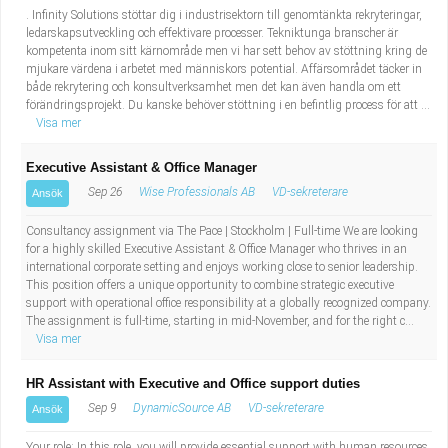
. Infinity Solutions stöttar dig i industrisektorn till genomtänkta rekryteringar,
ledarskapsutveckling och effektivare processer. Tekniktunga branscher är
kompetenta inom sitt kärnområde men vi har sett behov av stöttning kring de
mjukare värdena i arbetet med människors potential. Affärsområdet täcker in
både rekrytering och konsultverksamhet men det kan även handla om ett
förändringsprojekt. Du kanske behöver stöttning i en befintlig process för att ...
Visa mer
Executive Assistant & Office Manager
Sep 26
Wise Professionals AB
VD-sekreterare
Ansök
Consultancy assignment via The Pace | Stockholm | Full-time We are looking
for a highly skilled Executive Assistant & Office Manager who thrives in an
international corporate setting and enjoys working close to senior leadership.
This position offers a unique opportunity to combine strategic executive
support with operational office responsibility at a globally recognized company.
The assignment is full-time, starting in mid-November, and for the right c...
Visa mer
HR Assistant with Executive and Office support duties
Sep 9
DynamicSource AB
VD-sekreterare
Ansök
Your role: In this role, you will provide essential support with human resources