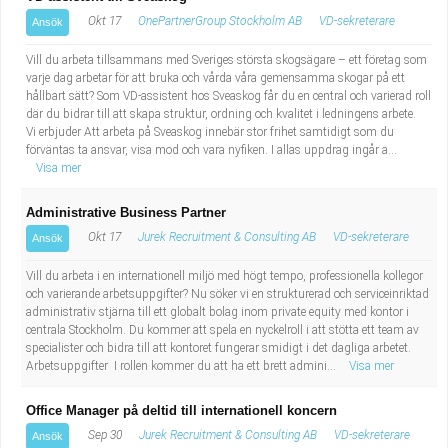
Okt 17
OnePartnerGroup Stockholm AB
VD-sekreterare
Ansök
Vill du arbeta tillsammans med Sveriges största skogsägare – ett företag som
varje dag arbetar för att bruka och vårda våra gemensamma skogar på ett
hållbart sätt? Som VD-assistent hos Sveaskog får du en central och varierad roll
där du bidrar till att skapa struktur, ordning och kvalitet i ledningens arbete.
Vi erbjuder Att arbeta på Sveaskog innebär stor frihet samtidigt som du
förväntas ta ansvar, visa mod och vara nyfiken. I allas uppdrag ingår a...
Visa mer
Administrative Business Partner
Okt 17
Jurek Recruitment & Consulting AB
VD-sekreterare
Ansök
Vill du arbeta i en internationell miljö med högt tempo, professionella kollegor
och varierande arbetsuppgifter? Nu söker vi en strukturerad och serviceinriktad
administrativ stjärna till ett globalt bolag inom private equity med kontor i
centrala Stockholm. Du kommer att spela en nyckelroll i att stötta ett team av
specialister och bidra till att kontoret fungerar smidigt i det dagliga arbetet.
Arbetsuppgifter I rollen kommer du att ha ett brett admini...
Visa mer
Office Manager på deltid till internationell koncern
Sep 30
Jurek Recruitment & Consulting AB
VD-sekreterare
Ansök