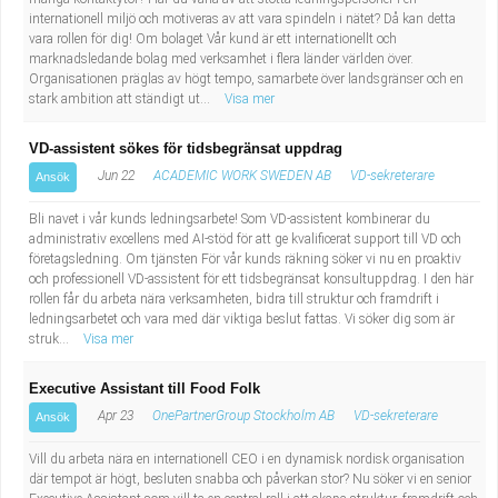
Industriell tillverkning
Behandlingsassistent/Socialpedagog
internationell miljö och motiveras av att vara spindeln i nätet? Då kan detta
vara rollen för dig! Om bolaget Vår kund är ett internationellt och
marknadsledande bolag med verksamhet i flera länder världen över.
Installation, drift, underhåll
Tandsköterska
Organisationen präglas av högt tempo, samarbete över landsgränser och en
stark ambition att ständigt ut...
Visa mer
Kropps- och skönhetsvård
Budbilsförare
VD-assistent sökes för tidsbegränsat uppdrag
Jun 22
ACADEMIC WORK SWEDEN AB
VD-sekreterare
Ansök
Kultur, media, design
Tidningsbud/Tidningsdistributör
Bli navet i vår kunds ledningsarbete! Som VD-assistent kombinerar du
Militärt arbete
Lärare i fritidshem/Fritidspedagog
administrativ excellens med AI-stöd för att ge kvalificerat support till VD och
företagsledning. Om tjänsten För vår kunds räkning söker vi nu en proaktiv
och professionell VD-assistent för ett tidsbegränsat konsultuppdrag. I den här
Naturbruk
Taxiförare/Taxichaufför
rollen får du arbeta nära verksamheten, bidra till struktur och framdrift i
ledningsarbetet och vara med där viktiga beslut fattas. Vi söker dig som är
struk...
Visa mer
Naturvetenskapligt arbete
Läkarsekreterare/Vårdadmin/Medicinsk
Executive Assistant till Food Folk
sekreterare
Pedagogiskt arbete
Apr 23
OnePartnerGroup Stockholm AB
VD-sekreterare
Ansök
Lastbilsförare m.fl.
Sanering och renhållning
Vill du arbeta nära en internationell CEO i en dynamisk nordisk organisation
där tempot är högt, besluten snabba och påverkan stor? Nu söker vi en senior