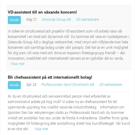
VD-assistent till en växande koncern!
Maj 21
Qressida Group AB
VD-sekreterare
Ansök
Vi söker en strukturerad och proaktiv VD-assistent som vill arbeta nära vår
koncernchef i en bred och dynamisk roll. Du kommer att vara en nyckelperson i
Qressida Group AB:s dagliga verksamhet, med insyn och inflytande över hela
koncernen och samtliga bolag under vårt paraply. Det här är en unik möjlighet
för dig som vill vara med och driva en expansiv företagsgrupp framåt – där
innovation, snabbhet och internationell närvaro är en självklar del av varda...
Visa mer
Bli chefsassistent på ett internationellt bolag!
Apr 24
Professionals Nord Stockholm AB
VD-sekreterare
Ansök
Är du en strukturerad och serviceinriktad person med erfarenhet av
administrativt arbete på hög nivå? Vi söker nu en chefsassistent för ett
spännande uppdrag hos snabbt växande industriföretag. Information om
tjänsten Den här rekryteringen sköts av Professionals Nord och du kommer
initialt att anställas hos oss under de första 6 månaderna. Därefter finns goda
möjligheter till förlängning eller anställning direkt hos kundföretaget. Vår kund
är en stor akt...
Visa mer