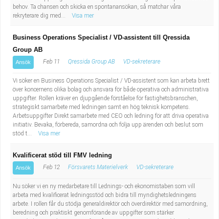
behov. Ta chansen och skicka en spontanansökan, så matchar våra
rekryterare dig med...
Visa mer
Business Operations Specialist / VD-assistent till Qressida
Group AB
Feb 11
Qressida Group AB
VD-sekreterare
Ansök
Vi söker en Business Operations Specialist / VD-assistent som kan arbeta brett
över koncernens olika bolag och ansvara för både operativa och administrativa
uppgifter. Rollen kräver en djupgående förståelse för fastighetsbranschen,
strategiskt samarbete med ledningen samt en hög teknisk kompetens.
Arbetsuppgifter Direkt samarbete med CEO och ledning för att driva operativa
initiativ. Bevaka, förbereda, samordna och följa upp ärenden och beslut som
stöd t...
Visa mer
Kvalificerat stöd till FMV ledning
Feb 12
Försvarets Materielverk
VD-sekreterare
Ansök
Nu söker vi en ny medarbetare till Lednings- och ekonomistaben som vill
arbeta med kvalificerat ledningsstöd och bidra till myndighetsledningens
arbete. I rollen får du stödja generaldirektör och överdirektör med samordning,
beredning och praktiskt genomförande av uppgifter som stärker