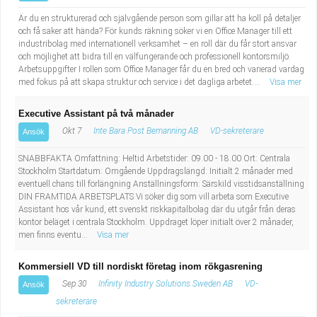
Är du en strukturerad och självgående person som gillar att ha koll på detaljer
och få saker att hända? För kunds räkning söker vi en Office Manager till ett
industribolag med internationell verksamhet – en roll där du får stort ansvar
och möjlighet att bidra till en välfungerande och professionell kontorsmiljö.
Arbetsuppgifter I rollen som Office Manager får du en bred och varierad vardag
med fokus på att skapa struktur och service i det dagliga arbetet....
Visa mer
Executive Assistant på två månader
Okt 7
Inte Bara Post Bemanning AB
VD-sekreterare
Ansök
SNABBFAKTA Omfattning: Heltid Arbetstider: 09.00 - 18.00 Ort: Centrala
Stockholm Startdatum: Omgående Uppdragslängd: Initialt 2 månader med
eventuell chans till förlängning Anställningsform: Särskild visstidsanställning
DIN FRAMTIDA ARBETSPLATS Vi söker dig som vill arbeta som Executive
Assistant hos vår kund, ett svenskt riskkapitalbolag där du utgår från deras
kontor beläget i centrala Stockholm. Uppdraget löper initialt över 2 månader,
men finns eventu...
Visa mer
Kommersiell VD till nordiskt företag inom rökgasrening
Sep 30
Infinity Industry Solutions Sweden AB
VD-
Ansök
sekreterare