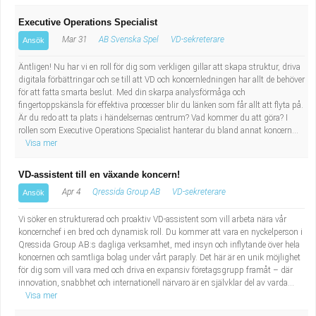
Executive Operations Specialist
Mar 31
AB Svenska Spel
VD-sekreterare
Ansök
Äntligen! Nu har vi en roll för dig som verkligen gillar att skapa struktur, driva
digitala förbättringar och se till att VD och koncernledningen har allt de behöver
för att fatta smarta beslut. Med din skarpa analysförmåga och
fingertoppskänsla för effektiva processer blir du länken som får allt att flyta på.
Är du redo att ta plats i händelsernas centrum? Vad kommer du att göra? I
rollen som Executive Operations Specialist hanterar du bland annat koncern...
Visa mer
VD-assistent till en växande koncern!
Apr 4
Qressida Group AB
VD-sekreterare
Ansök
Vi söker en strukturerad och proaktiv VD-assistent som vill arbeta nära vår
koncernchef i en bred och dynamisk roll. Du kommer att vara en nyckelperson i
Qressida Group AB:s dagliga verksamhet, med insyn och inflytande över hela
koncernen och samtliga bolag under vårt paraply. Det här är en unik möjlighet
för dig som vill vara med och driva en expansiv företagsgrupp framåt – där
innovation, snabbhet och internationell närvaro är en självklar del av varda...
Visa mer