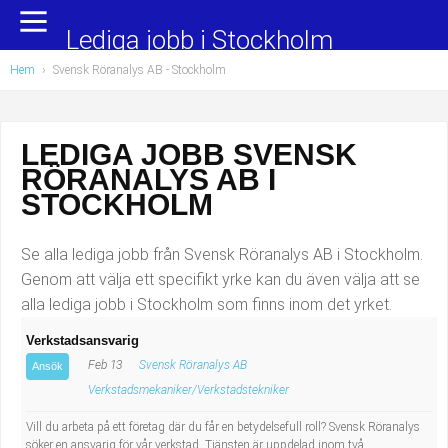
Yrkesområden
Populära jobb
Lediga jobb i Stockholm
Hem
›
Svensk Röranalys AB - Stockholm
Administration, ekonomi, juridik
Undersköterska, hemtjänst och äldreboende
Bygg och anläggning
Städare/Lokalvårdare
LEDIGA JOBB SVENSK
RÖRANALYS AB I
Chefer och verksamhetsledare
Barnskötare
STOCKHOLM
Data/IT
Lärare i förskola/Förskollärare
Se alla lediga jobb från Svensk Röranalys AB i Stockholm.
Försäljning, inköp, marknadsföring
Lagerarbetare
Genom att välja ett specifikt yrke kan du även välja att se
alla lediga jobb i Stockholm som finns inom det yrket.
Hantverksyrken
Bussförare/Busschaufför
Verkstadsansvarig
Feb 13
Svensk Röranalys AB
Hotell, restaurang, storhushåll
Elevassistent
Ansök
Verkstadsmekaniker/Verkstadstekniker
Hälso- och sjukvård
Personlig assistent
Vill du arbeta på ett företag där du får en betydelsefull roll? Svensk Röranalys
söker en ansvarig för vår verkstad. Tjänsten är uppdelad inom två