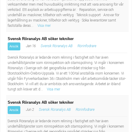
verksamheter men med huvudsaklig inriktning mot att vara ansvarig för vår
Industriell tillverkning
Behandlingsassistent/Socialpedagog
verkstad. Ett axplock av arbetsuppgifterna är: · Reparation, service och
underhåll av maskiner, tillbehör och verktyg · Teknisk support · Ansvar för
Installation, drift, underhåll
Tandsköterska
lagerhållning av maskiner, tillbehör och verktyg · Söka leverantörer samt
fastställa deras...
Visa mer
Kropps- och skönhetsvård
Budbilsförare
Svensk Röranalys AB söker tekniker
Jan 16
Svensk Röranalys AB
Rörinfodrare
Ansök
Kultur, media, design
Tidningsbud/Tidningsdistributör
Svensk Röranalys är ledande inom relining i fastighet och har även
Militärt arbete
Lärare i fritidshem/Fritidspedagog
underhållstjänster som rörinspektion och stamspolning. Vi ingår i koncernen
Röranalys i Sverige och det geografiska området sträcker sig från
Storstockholm-Örebro-Uppsala. Vi är ett 100-tal anställda inom koncernen. Vi
Naturbruk
Taxiförare/Taxichaufför
utgår från Fyrverkarbacken 36 i Stockholm men vårt arbetsområde täcker stor-
Stockholm. Vi vill att du är ambitiös och ansvarstagande. Arbetet är ibland
tungt och kräver att d...
Visa mer
Naturvetenskapligt arbete
Läkarsekreterare/Vårdadmin/Medicinsk
Svensk Röranalys AB söker tekniker
sekreterare
Pedagogiskt arbete
Jun 2
Svensk Röranalys AB
Rörinfodrare
Ansök
Lastbilsförare m.fl.
Sanering och renhållning
Svensk Röranalys är ledande inom relining i fastighet och har även
underhållstjänster som rörinspektion och stamspolning. Vi ingår i koncernen
Röranalys i Sverige och det geografiska området sträcker sig från