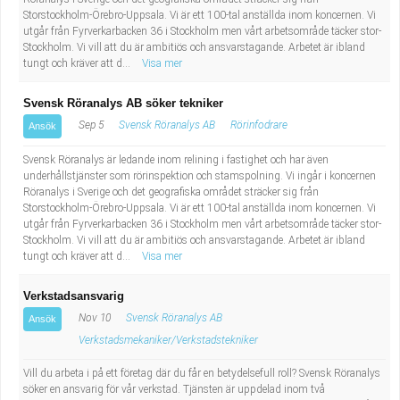
Fastighetsskötare
Socialt arbete
Storstockholm-Örebro-Uppsala. Vi är ett 100-tal anställda inom koncernen. Vi
utgår från Fyrverkarbacken 36 i Stockholm men vårt arbetsområde täcker stor-
Stockholm. Vi vill att du är ambitiös och ansvarstagande. Arbetet är ibland
Informatör/Kommunikatör
Säkerhetsarbete
tungt och kräver att d...
Visa mer
Brevbärare
Tekniskt arbete
Svensk Röranalys AB söker tekniker
Sep 5
Svensk Röranalys AB
Rörinfodrare
Ansök
Sjuksköterska, grundutbildad
Transport
Svensk Röranalys är ledande inom relining i fastighet och har även
underhållstjänster som rörinspektion och stamspolning. Vi ingår i koncernen
Kock, storhushåll
Röranalys i Sverige och det geografiska området sträcker sig från
Storstockholm-Örebro-Uppsala. Vi är ett 100-tal anställda inom koncernen. Vi
utgår från Fyrverkarbacken 36 i Stockholm men vårt arbetsområde täcker stor-
Undersköterska, vård- o specialavd. o mottagning
Stockholm. Vi vill att du är ambitiös och ansvarstagande. Arbetet är ibland
tungt och kräver att d...
Visa mer
Bibliotekarie
Verkstadsansvarig
Administrativ assistent
Nov 10
Svensk Röranalys AB
Ansök
Verkstadsmekaniker/Verkstadstekniker
Lärare i gymnasiet
Vill du arbeta i på ett företag där du får en betydelsefull roll? Svensk Röranalys
söker en ansvarig för vår verkstad. Tjänsten är uppdelad inom två