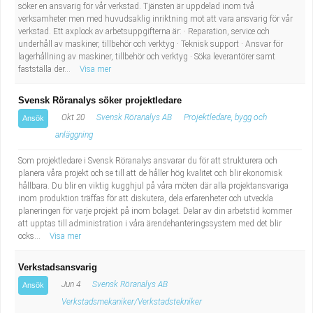
söker en ansvarig för vår verkstad. Tjänsten är uppdelad inom två
verksamheter men med huvudsaklig inriktning mot att vara ansvarig för vår
verkstad. Ett axplock av arbetsuppgifterna är: · Reparation, service och
underhåll av maskiner, tillbehör och verktyg · Teknisk support · Ansvar för
lagerhållning av maskiner, tillbehör och verktyg · Söka leverantörer samt
fastställa der...
Visa mer
Svensk Röranalys söker projektledare
Okt 20
Svensk Röranalys AB
Projektledare, bygg och
Ansök
anläggning
Som projektledare i Svensk Röranalys ansvarar du för att strukturera och
planera våra projekt och se till att de håller hög kvalitet och blir ekonomisk
hållbara. Du blir en viktig kugghjul på våra möten där alla projektansvariga
inom produktion träffas för att diskutera, dela erfarenheter och utveckla
planeringen för varje projekt på inom bolaget. Delar av din arbetstid kommer
att upptas till administration i våra ärendehanteringssystem med det blir
ocks...
Visa mer
Verkstadsansvarig
Jun 4
Svensk Röranalys AB
Ansök
Verkstadsmekaniker/Verkstadstekniker