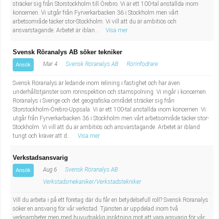
sträcker sig från Storstockholm till Örebro. Vi är ett 100-tal anställda inom
koncernen. Vi utgår från Fyrverkarbacken 36 i Stockholm men vårt
arbetsområde täcker stor-Stockholm. Vi vill att du är ambitiös och
ansvarstagande. Arbetet är iblan...
Visa mer
Svensk Röranalys AB söker tekniker
Mar 4
Svensk Röranalys AB
Rörinfodrare
Ansök
Svensk Röranalys är ledande inom relining i fastighet och har även
underhållstjänster som rörinspektion och stamspolning. Vi ingår i koncernen
Röranalys i Sverige och det geografiska området sträcker sig från
Storstockholm-Örebro-Uppsala. Vi är ett 100-tal anställda inom koncernen. Vi
utgår från Fyrverkarbacken 36 i Stockholm men vårt arbetsområde täcker stor-
Stockholm. Vi vill att du är ambitiös och ansvarstagande. Arbetet är ibland
tungt och kräver att d...
Visa mer
Verkstadsansvarig
Aug 6
Svensk Röranalys AB
Ansök
Verkstadsmekaniker/Verkstadstekniker
Vill du arbeta i på ett företag där du får en betydelsefull roll? Svensk Röranalys
söker en ansvarig för vår verkstad. Tjänsten är uppdelad inom två
verksamheter men med huvudsaklig inriktning mot att vara ansvarig för vår