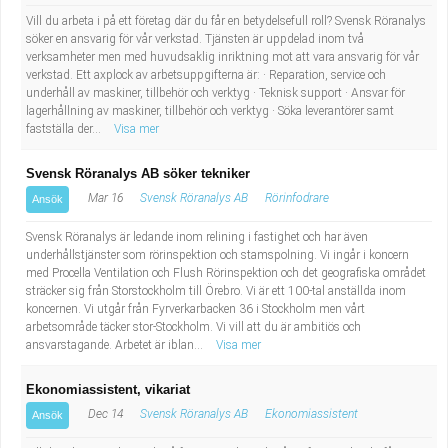
Vill du arbeta i på ett företag där du får en betydelsefull roll? Svensk Röranalys
söker en ansvarig för vår verkstad. Tjänsten är uppdelad inom två
verksamheter men med huvudsaklig inriktning mot att vara ansvarig för vår
verkstad. Ett axplock av arbetsuppgifterna är: · Reparation, service och
underhåll av maskiner, tillbehör och verktyg · Teknisk support · Ansvar för
lagerhållning av maskiner, tillbehör och verktyg · Söka leverantörer samt
fastställa der...
Visa mer
Svensk Röranalys AB söker tekniker
Mar 16
Svensk Röranalys AB
Rörinfodrare
Ansök
Svensk Röranalys är ledande inom relining i fastighet och har även
underhållstjänster som rörinspektion och stamspolning. Vi ingår i koncern
med Procella Ventilation och Flush Rörinspektion och det geografiska området
sträcker sig från Storstockholm till Örebro. Vi är ett 100-tal anställda inom
koncernen. Vi utgår från Fyrverkarbacken 36 i Stockholm men vårt
arbetsområde täcker stor-Stockholm. Vi vill att du är ambitiös och
ansvarstagande. Arbetet är iblan...
Visa mer
Ekonomiassistent, vikariat
Dec 14
Svensk Röranalys AB
Ekonomiassistent
Ansök