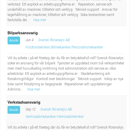
verkstad. Ett axplock av arbetsuppgifterna är: · Reparation, service och
underhåll av maskiner, tillbehör och verktyg · Teknisk support · Ansvar för
lagerhållning av maskiner, tillbehör och verktyg · Söka leverantörer samt
fastställa der...
Visa mer
Bilparksansvarig
Jun 4
Svensk Röranalys AB
Ansök
Fordonstekniker/Bilmekaniker/Personbilsmekaniker
Vill du arbeta i på ett företag där du får en betydelsefull roll? Svensk Röranalys
söker en ansvarig för vår bilpark. Tjänsten är uppdelad inom två verksamheter
men med huvudsaklig inriktning mot administration och service av våra
arbetsbilar. Ett axplock av arbetsuppgifterna är: · Skadehantering och
försäkringsfrågor · Kontroll över besiktningar · Teknisk support · Inköp av nya
bilar samt försäljning av begagnade · Reparationer och uppdateringar ·
Adminis...
Visa mer
Verkstadsansvarig
Sep 12
Svensk Röranalys AB
Ansök
Verkstadsmekaniker/Verkstadstekniker
Vill du arbeta i på ett företag där du får en betydelsefull roll? Svensk Röranalys