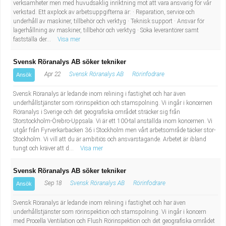
verksamheter men med huvudsaklig inriktning mot att vara ansvarig för vår
verkstad. Ett axplock av arbetsuppgifterna är: · Reparation, service och
underhåll av maskiner, tillbehör och verktyg · Teknisk support · Ansvar för
lagerhållning av maskiner, tillbehör och verktyg · Söka leverantörer samt
fastställa der...
Visa mer
Svensk Röranalys AB söker tekniker
Apr 22
Svensk Röranalys AB
Rörinfodrare
Ansök
Svensk Röranalys är ledande inom relining i fastighet och har även
underhållstjänster som rörinspektion och stamspolning. Vi ingår i koncernen
Röranalys i Sverige och det geografiska området sträcker sig från
Storstockholm-Örebro-Uppsala. Vi är ett 100-tal anställda inom koncernen. Vi
utgår från Fyrverkarbacken 36 i Stockholm men vårt arbetsområde täcker stor-
Stockholm. Vi vill att du är ambitiös och ansvarstagande. Arbetet är ibland
tungt och kräver att d...
Visa mer
Svensk Röranalys AB söker tekniker
Sep 18
Svensk Röranalys AB
Rörinfodrare
Ansök
Svensk Röranalys är ledande inom relining i fastighet och har även
underhållstjänster som rörinspektion och stamspolning. Vi ingår i koncern
med Procella Ventilation och Flush Rörinspektion och det geografiska området