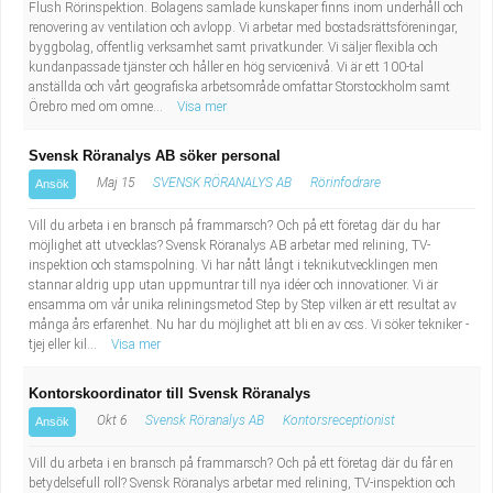
Flush Rörinspektion. Bolagens samlade kunskaper finns inom underhåll och
renovering av ventilation och avlopp. Vi arbetar med bostadsrättsföreningar,
byggbolag, offentlig verksamhet samt privatkunder. Vi säljer flexibla och
kundanpassade tjänster och håller en hög servicenivå. Vi är ett 100-tal
anställda och vårt geografiska arbetsområde omfattar Storstockholm samt
Örebro med om omne...
Visa mer
Svensk Röranalys AB söker personal
Maj 15
SVENSK RÖRANALYS AB
Rörinfodrare
Ansök
Vill du arbeta i en bransch på frammarsch? Och på ett företag där du har
möjlighet att utvecklas? Svensk Röranalys AB arbetar med relining, TV-
inspektion och stamspolning. Vi har nått långt i teknikutvecklingen men
stannar aldrig upp utan uppmuntrar till nya idéer och innovationer. Vi är
ensamma om vår unika reliningsmetod Step by Step vilken är ett resultat av
många års erfarenhet. Nu har du möjlighet att bli en av oss. Vi söker tekniker -
tjej eller kil...
Visa mer
Kontorskoordinator till Svensk Röranalys
Okt 6
Svensk Röranalys AB
Kontorsreceptionist
Ansök
Vill du arbeta i en bransch på frammarsch? Och på ett företag där du får en
betydelsefull roll? Svensk Röranalys arbetar med relining, TV-inspektion och