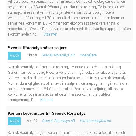
Vill du arbeta i en bransch på frammarsch? Och på ett företag där du får en
betydelsefull roll? Svensk Röranalys arbetar med relining, TV-inspektion och
stamspolning samt ventilationstjänster via vårt dotterbolag Procella
Ventilation. Vi är idag ett 70-tal anställda och ekonomiassistenten kommer
servar hela koncernen. Du kommer som ekonomiassistent vara anställd i
moderbolaget Svensk Röranalys och arbeta med för sedvanliga uppgifter på en
ekonomiavdelning...
Visa mer
Svensk Röranalys söker säljare
Okt 20
Svensk Röranalys AB
Innesäljare
Ansök
Svensk Röranalys arbetar med relining, TV-inspektion och stamspolning.
Genom vårt dotterbolag Procella Ventilation ingår också ventilationstjänster.
Sälj- och marknadsorganisationen för båda bolagen finns i Svensk Röranalys.
Nu har du möjlighet att bli en av våra säljare. I dina uppgifter ingår att räkna
på inkommande offertförfrågningar, att utföra aktiv försäljning, att bevaka
konkurrenter och marknad samt delta i mässor och andra publika
arrangemang. E...
Visa mer
Kontorskoordinator till Svensk Röranalys
Aug 29
Svensk Röranalys AB
Kontorsreceptionist
Ansök
Svensk Röranalys ingår i koncern tillsammans med Procella Ventilation och