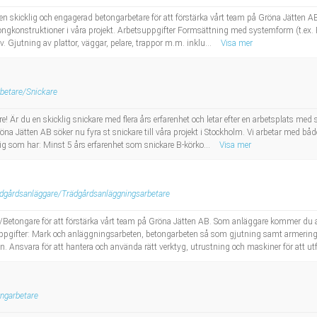
 en skicklig och engagerad betongarbetare för att förstärka vårt team på Gröna Jätten A
betongkonstruktioner i våra projekt. Arbetsuppgifter Formsättning med systemform (t.ex
v. Gjutning av plattor, väggar, pelare, trappor m.m. inklu...
Visa mer
betare/Snickare
e! Är du en skicklig snickare med flera års erfarenhet och letar efter en arbetsplats med
öna Jätten AB söker nu fyra st snickare till våra projekt i Stockholm. Vi arbetar med b
 dig som har: Minst 5 års erfarenhet som snickare B-körko...
Visa mer
dgårdsanläggare/Trädgårdsanläggningsarbetare
e/Betongare för att förstärka vårt team på Gröna Jätten AB. Som anläggare kommer du 
uppgifter: Mark och anläggningsarbeten, betongarbeten så som gjutning samt armering 
. Ansvara för att hantera och använda rätt verktyg, utrustning och maskiner för att utf
ngarbetare