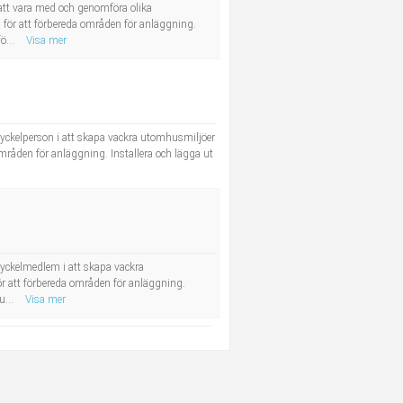
att vara med och genomföra olika
för att förbereda områden för anläggning.
ö...
Visa mer
nyckelperson i att skapa vackra utomhusmiljöer
mråden för anläggning. Installera och lägga ut
nyckelmedlem i att skapa vackra
r att förbereda områden för anläggning.
u...
Visa mer