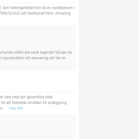
B. Som betongarbetare blir du en nyckelperson i
. PERI/DOKA) och traditionell form. Armering
 schyssta villkor och stark laganda? Då kan du
åde nyproduktion och renovering och har en
att vara med och genomföra olika
för att förbereda områden för anläggning.
ö...
Visa mer