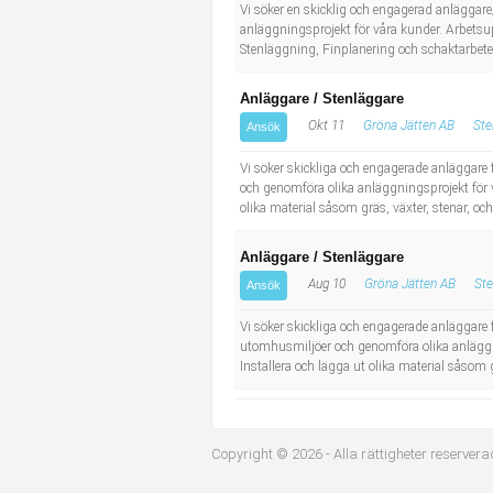
Socialt arbete
Informatör/Kommunikatör
Vi söker en skicklig och engagerad anläggar
anläggningsprojekt för våra kunder. Arbets
Stenläggning, Finplanering och schaktarbeten
Säkerhetsarbete
Brevbärare
Anläggare / Stenläggare
Tekniskt arbete
Sjuksköterska, grundutbildad
Okt 11
Gröna Jätten AB
Ste
Ansök
Vi söker skickliga och engagerade anläggare
Transport
Kock, storhushåll
och genomföra olika anläggningsprojekt för v
olika material såsom gräs, växter, stenar, o
Undersköterska, vård- o specialavd. o mottagning
Anläggare / Stenläggare
Bibliotekarie
Aug 10
Gröna Jätten AB
Ste
Ansök
Vi söker skickliga och engagerade anläggare
Administrativ assistent
utomhusmiljöer och genomföra olika anläggni
Installera och lägga ut olika material såsom
Lärare i gymnasiet
Copyright © 2026 - Alla rättigheter reservera