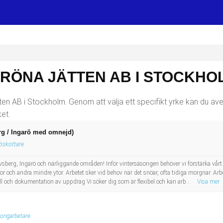
GRÖNA JÄTTEN AB I STOCKHO
ten AB i Stockholm. Genom att välja ett specifikt yrke kan du även 
et.
rg / Ingarö med omnejd)
öskottare
avsberg, Ingarö och närliggande områden! Inför vintersäsongen behöver vi förstärka vår
or och andra mindre ytor. Arbetet sker vid behov när det snöar, ofta tidiga morgnar. A
l och dokumentation av uppdrag Vi söker dig som är flexibel och kan arb...
Visa mer
ongarbetare