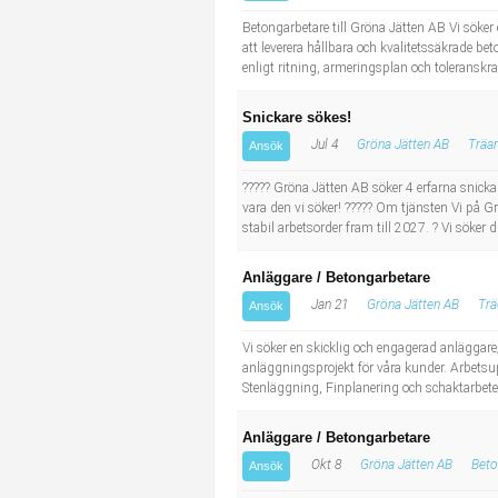
Industriell tillverkning
Behandlingsassistent/Socialpedagog
Betongarbetare till Gröna Jätten AB Vi söker
att leverera hållbara och kvalitetssäkrade 
enligt ritning, armeringsplan och toleranskra
Installation, drift, underhåll
Tandsköterska
Snickare sökes!
Kropps- och skönhetsvård
Budbilsförare
Jul 4
Gröna Jätten AB
Träar
Ansök
Kultur, media, design
Tidningsbud/Tidningsdistributör
????? Gröna Jätten AB söker 4 erfarna snickar
vara den vi söker! ????? Om tjänsten Vi på Gr
stabil arbetsorder fram till 2027. ? Vi söker
Militärt arbete
Lärare i fritidshem/Fritidspedagog
Anläggare / Betongarbetare
Naturbruk
Taxiförare/Taxichaufför
Jan 21
Gröna Jätten AB
Trä
Ansök
Naturvetenskapligt arbete
Läkarsekreterare/Vårdadmin/Medicinsk sekreterare
Vi söker en skicklig och engagerad anläggar
anläggningsprojekt för våra kunder. Arbets
Stenläggning, Finplanering och schaktarbeten
Pedagogiskt arbete
Lastbilsförare m.fl.
Anläggare / Betongarbetare
Sanering och renhållning
Fastighetsskötare
Okt 8
Gröna Jätten AB
Beto
Ansök