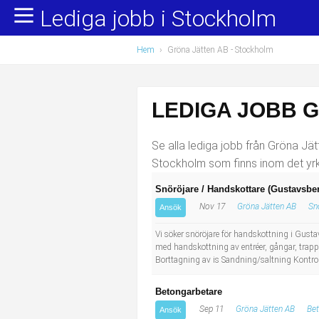
Lediga jobb i Stockholm
Yrkesområden
Populära jobb
Hem
›
Gröna Jätten AB - Stockholm
Administration, ekonomi, juridik
Undersköterska, hemtjänst och äldreboende
Bygg och anläggning
Städare/Lokalvårdare
LEDIGA JOBB 
Chefer och verksamhetsledare
Barnskötare
Se alla lediga jobb från Gröna Jät
Data/IT
Lärare i förskola/Förskollärare
Stockholm som finns inom det yrk
Snöröjare / Handskottare (Gustavsbe
Försäljning, inköp, marknadsföring
Lagerarbetare
Nov 17
Gröna Jätten AB
Sn
Ansök
Hantverksyrken
Bussförare/Busschaufför
Vi söker snöröjare för handskottning i Gust
med handskottning av entréer, gångar, trapp
Borttagning av is Sandning/saltning Kontrol
Hotell, restaurang, storhushåll
Elevassistent
Betongarbetare
Hälso- och sjukvård
Personlig assistent
Sep 11
Gröna Jätten AB
Bet
Ansök