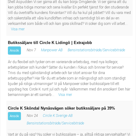
Shell Aspudden Vi ser gärna att du kan börja Omgående. Vi ser gärna att du
kan jobba tidiga mornar och sena kvällar En perfekt tjänst för den studerande
Vill du överträffa kundens förväntan? Vill du ha kul på jobbet? Vill du vara med
och säkerställa att våra kundlöften infrias och samtidigt bli en del av en
verksamhet som både vill och kan göra skillnad? Vi söker dig som vill arbet...
Visa mer
Butikssäljare till Circle K Lidingö | Extrajobb
Nov 7
Manpower AB
Bensinstationsbiträde/Servicebiträde
Ansök
Är du flexibel och tycker om en varierande arbetsdag, med nya kollegor,
arbetsplatser och kunder? Sätter du kunden i fokus och brinner för service?
Trivs du med självständigt arbete och tar stort ansvar för dina
arbetsuppgifter? Här får du ett arbete som är mångsidigt och som ständigt
bjuder på roliga utmaningar! Vi på Manpower söker butikssäljare till ett
uppdrag hos Circle K runt jul och nyår. Välkommen med din ansökan! Den här
bemanningen är ett samarb...
Visa mer
Circle K Sköndal Nynäsvägen söker butikssäljare på 39%
Nov 24
Circle K Sverige AB
Ansök
Bensinstationsbiträde/Servicebiträde
Vart är du på väg? Nu söker vi butikssäljare – ja, alltså riktiga servicehjältar! Vi