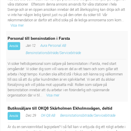
våra stationer. Eftersom denna annons används för våra stationer i hela
Sverige och är en öppen ansökan innebär det att återkoppling kan dröja och att
vi inte har någon ledig tjänst just nu på den orten du söker till. Vår
rekommendation är därför att alltid söka på de lediga annonserna som kom...
Visa mer
Personal till bensinstation i Farsta
Jan 12
Aura Personal AB
Ansök
Bensinstationsbiträde/Servicebiträde
Vi söker heltidspersonal som säljare på bensinstation i Farsta, med start
omgående! Vi söker dig som vill vara en del av ett team och som gillar att
arbeta i högt tempo. Kunden ska alltid stå i fokus och känna sig välkommen
till oss så att du gillar kundmöten är en självklarhet. Vi ser att du älskar
försäljning och vill jobba mot uppsatta mål. Rollen som säljare på
bensinstation innebär att du arbetar i en föränderlig och spännande
organisation där vi til...
Visa mer
Butikssäljare till OKQ8 Skärholmen Ekholmsvägen, deltid
Dec 29
OK-Q8 AB
Bensinstationsbiträde/Servicebiträde
Ansök
Är du en serviceinriktad lagspelare? I så fall kan vi erbjuda dig ett roligt arbete i