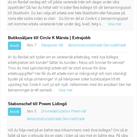
du en flexibel vardag och vill jobba varierade tider och dagar under våra
öppettider? Då har du hittat rätt! Vi söker flera kollegor till vår bemanningspool
till Stockholm. Du kan välja att arbeta över hela Stockholm eller fokusera på
norra eller södra sidan av stan. Du blir en del av Circle K:s bemanningspool
och kommer arbeta varierande tider under dag, kväll, helg o...
Visa mer
Butikssäljare till Circle K Märsta | Extrajobb
Nov 7
Manpower AB
Bensinstationsbiträde/Servicebiträde
Ansök
Är du flexibel och tycker om en varierande arbetsdag, med nya kollegor,
arbetsplatser och kunder? Sätter du kunden i fokus och brinner för service?
Trivs du med självständigt arbete och tar stort ansvar för dina
arbetsuppgifter? Här får du ett arbete som är mångsidigt och som ständigt
bjuder på roliga utmaningar! Vi på Manpower söker butikssäljare till ett
uppdrag hos Circle K runt jul och nyår. Välkommen med din ansökan! Den här
bemanningen är ett samarb...
Visa mer
Stationschef till Preem Lidingö
Nov 5
Drivmedelsstation Preem AB
Ansök
Bensinstationsbiträde/Servicebiträde
Vill du följa med på en bättre resa tillsammans med dina kollegor? Om så är
fallet så kan vi erbjuda dig en plats i bilen på väg mot en bättre resa. På våra