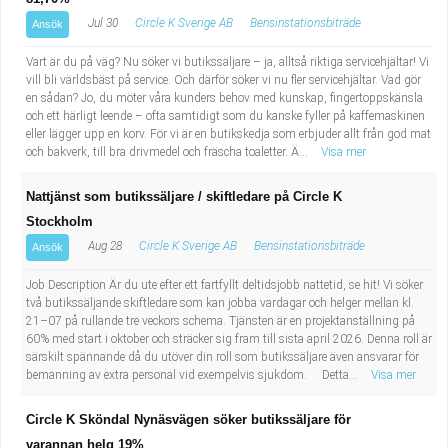
Jul 30
Circle K Sverige AB
Bensinstationsbiträde
Ansök
Vart är du på väg? Nu söker vi butikssäljare – ja, alltså riktiga servicehjältar! Vi
vill bli världsbäst på service. Och därför söker vi nu fler servicehjältar. Vad gör
en sådan? Jo, du möter våra kunders behov med kunskap, fingertoppskänsla
och ett härligt leende – ofta samtidigt som du kanske fyller på kaffemaskinen
eller lägger upp en korv. För vi är en butikskedja som erbjuder allt från god mat
och bakverk, till bra drivmedel och fräscha toaletter. Ä...
Visa mer
Nattjänst som butikssäljare / skiftledare på Circle K
Stockholm
Aug 28
Circle K Sverige AB
Bensinstationsbiträde
Ansök
Job Description Är du ute efter ett fartfyllt deltidsjobb nattetid, se hit! Vi söker
två butikssäljande skiftledare som kan jobba vardagar och helger mellan kl.
21–07 på rullande tre veckors schema. Tjänsten är en projektanställning på
60% med start i oktober och sträcker sig fram till sista april 2026. Denna roll är
särskilt spännande då du utöver din roll som butikssäljare även ansvarar för
bemanning av extra personal vid exempelvis sjukdom. Detta...
Visa mer
Circle K Sköndal Nynäsvägen söker butikssäljare för
varannan helg 19%