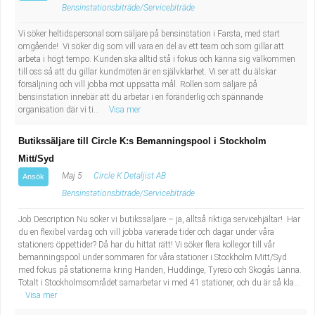
Fastighetsskötare
Socialt arbete
Bensinstationsbiträde/Servicebiträde
Vi söker heltidspersonal som säljare på bensinstation i Farsta, med start
Informatör/Kommunikatör
Säkerhetsarbete
omgående! Vi söker dig som vill vara en del av ett team och som gillar att
arbeta i högt tempo. Kunden ska alltid stå i fokus och känna sig välkommen
till oss så att du gillar kundmöten är en självklarhet. Vi ser att du älskar
Brevbärare
Tekniskt arbete
försäljning och vill jobba mot uppsatta mål. Rollen som säljare på
bensinstation innebär att du arbetar i en föränderlig och spännande
Sjuksköterska, grundutbildad
organisation där vi ti...
Transport
Visa mer
Butikssäljare till Circle K:s Bemanningspool i Stockholm
Kock, storhushåll
Mitt/Syd
Maj 5
Circle K Detaljist AB
Ansök
Undersköterska, vård- o specialavd. o mottagning
Bensinstationsbiträde/Servicebiträde
Bibliotekarie
Job Description Nu söker vi butikssäljare – ja, alltså riktiga servicehjältar! Har
du en flexibel vardag och vill jobba varierade tider och dagar under våra
stationers öppettider? Då har du hittat rätt! Vi söker flera kollegor till vår
Administrativ assistent
bemanningspool under sommaren för våra stationer i Stockholm Mitt/Syd
med fokus på stationerna kring Handen, Huddinge, Tyresö och Skogås Länna.
Lärare i gymnasiet
Totalt i Stockholmsområdet samarbetar vi med 41 stationer, och du är så kla...
Visa mer