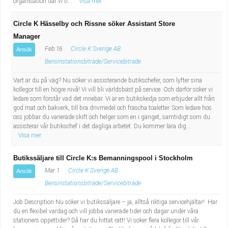
organisation där vi ti...
Visa mer
Circle K Hässelby och Rissne söker Assistant Store
Manager
Feb 16
Circle K Sverige AB
Ansök
Bensinstationsbiträde/Servicebiträde
Vart är du på väg? Nu söker vi assisterande butikschefer, som lyfter sina
kollegor till en högre nivå! Vi vill bli världsbäst på service. Och därför söker vi
ledare som förstår vad det innebär. Vi är en butikskedja som erbjuder allt från
god mat och bakverk, till bra drivmedel och fräscha toaletter. Som ledare hos
oss jobbar du varierade skift och helger som en i gänget, samtidigt som du
assisterar vår butikschef i det dagliga arbetet. Du kommer lära dig...
Visa mer
Butikssäljare till Circle K:s Bemanningspool i Stockholm
Mar 1
Circle K Sverige AB
Ansök
Bensinstationsbiträde/Servicebiträde
Job Description Nu söker vi butikssäljare – ja, alltså riktiga servicehjältar! Har
du en flexibel vardag och vill jobba varierade tider och dagar under våra
stationers öppettider? Då har du hittat rätt! Vi söker flera kollegor till vår