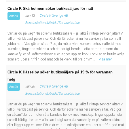
Circle K Skärholmen söker butikssäljare för natt
Jan 13
Circle K Sverige AB
Ansök
Bensinstationsbiträde/Servicebiträde
Vart är du på väg? Nu söker vi butikssäljare – ja, alltså riktiga servicehjältar! Vi
vill bli världsbäst på service. Och därför söker vi nu fler servicehjältar som vill
jobba natt. Vad gör en sådan? Jo, du möter våra kunders behov nattetid med
kunskap, fingertoppskänsla och ett härligt leende – ofta samtidigt som du
kanske fyller på kaffemaskinen eller lägger upp en korv. För vi är en butikskedja
som erbjuder allt från god mat och bakverk, till bra drivm...
Visa mer
Circle K Hässelby söker butikssäljare på 19 % för varannan
helg
Jan 26
Circle K Sverige AB
Ansök
Bensinstationsbiträde/Servicebiträde
Vart är du på väg? Nu söker vi butikssäljare – ja, alltså riktiga servicehjältar! Vi
vill bli världsbäst på service. Och därför söker vi nu fler servicehjältar. Vad gör
en sådan? Jo, du möter våra kunders behov med kunskap, fingertoppskänsla
och ett härligt leende – ofta samtidigt som du kanske fyller på kaffemaskinen
eller lägger upp en korv. För vi är en butikskedja som erbjuder allt från god mat