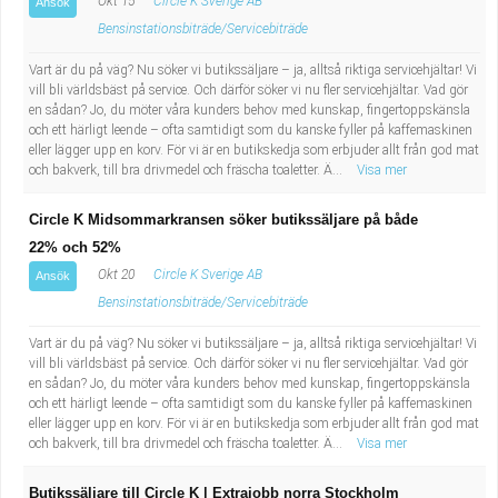
Okt 15
Circle K Sverige AB
Ansök
Bensinstationsbiträde/Servicebiträde
Vart är du på väg? Nu söker vi butikssäljare – ja, alltså riktiga servicehjältar! Vi
vill bli världsbäst på service. Och därför söker vi nu fler servicehjältar. Vad gör
en sådan? Jo, du möter våra kunders behov med kunskap, fingertoppskänsla
och ett härligt leende – ofta samtidigt som du kanske fyller på kaffemaskinen
eller lägger upp en korv. För vi är en butikskedja som erbjuder allt från god mat
och bakverk, till bra drivmedel och fräscha toaletter. Ä...
Visa mer
Circle K Midsommarkransen söker butikssäljare på både
22% och 52%
Okt 20
Circle K Sverige AB
Ansök
Bensinstationsbiträde/Servicebiträde
Vart är du på väg? Nu söker vi butikssäljare – ja, alltså riktiga servicehjältar! Vi
vill bli världsbäst på service. Och därför söker vi nu fler servicehjältar. Vad gör
en sådan? Jo, du möter våra kunders behov med kunskap, fingertoppskänsla
och ett härligt leende – ofta samtidigt som du kanske fyller på kaffemaskinen
eller lägger upp en korv. För vi är en butikskedja som erbjuder allt från god mat
och bakverk, till bra drivmedel och fräscha toaletter. Ä...
Visa mer
Butikssäljare till Circle K | Extrajobb norra Stockholm