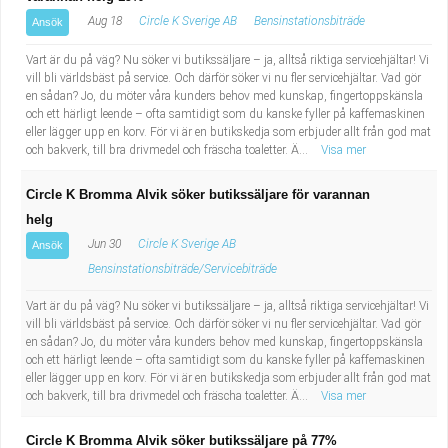
Aug 18
Circle K Sverige AB
Bensinstationsbiträde
Ansök
Vart är du på väg? Nu söker vi butikssäljare – ja, alltså riktiga servicehjältar! Vi
vill bli världsbäst på service. Och därför söker vi nu fler servicehjältar. Vad gör
en sådan? Jo, du möter våra kunders behov med kunskap, fingertoppskänsla
och ett härligt leende – ofta samtidigt som du kanske fyller på kaffemaskinen
eller lägger upp en korv. För vi är en butikskedja som erbjuder allt från god mat
och bakverk, till bra drivmedel och fräscha toaletter. Ä...
Visa mer
Circle K Bromma Alvik söker butikssäljare för varannan
helg
Jun 30
Circle K Sverige AB
Ansök
Bensinstationsbiträde/Servicebiträde
Vart är du på väg? Nu söker vi butikssäljare – ja, alltså riktiga servicehjältar! Vi
vill bli världsbäst på service. Och därför söker vi nu fler servicehjältar. Vad gör
en sådan? Jo, du möter våra kunders behov med kunskap, fingertoppskänsla
och ett härligt leende – ofta samtidigt som du kanske fyller på kaffemaskinen
eller lägger upp en korv. För vi är en butikskedja som erbjuder allt från god mat
och bakverk, till bra drivmedel och fräscha toaletter. Ä...
Visa mer
Circle K Bromma Alvik söker butikssäljare på 77%