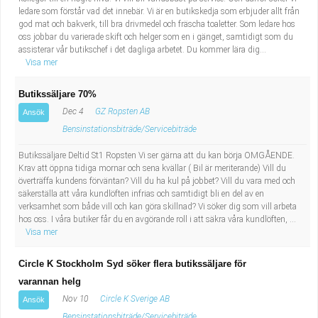
ledare som förstår vad det innebär. Vi är en butikskedja som erbjuder allt från
god mat och bakverk, till bra drivmedel och fräscha toaletter. Som ledare hos
oss jobbar du varierade skift och helger som en i gänget, samtidigt som du
assisterar vår butikschef i det dagliga arbetet. Du kommer lära dig...
Visa mer
Butikssäljare 70%
Dec 4
GZ Ropsten AB
Ansök
Bensinstationsbiträde/Servicebiträde
Butikssäljare Deltid St1 Ropsten Vi ser gärna att du kan börja OMGÅENDE.
Krav att öppna tidiga mornar och sena kvällar ( Bil är meriterande) Vill du
överträffa kundens förväntan? Vill du ha kul på jobbet? Vill du vara med och
säkerställa att våra kundlöften infrias och samtidigt bli en del av en
verksamhet som både vill och kan göra skillnad? Vi söker dig som vill arbeta
hos oss. I våra butiker får du en avgörande roll i att säkra våra kundlöften, ...
Visa mer
Circle K Stockholm Syd söker flera butikssäljare för
varannan helg
Nov 10
Circle K Sverige AB
Ansök
Bensinstationsbiträde/Servicebiträde