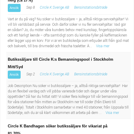
helg (ca 17%)
Sep 8
Circle K Sverige AB
Bensinstationsbiträde
Ansök
Vart är du på väg? Nu söker vi butikssäljare – ja, alltså riktiga servicehjältar! Vi
vill bli världsbäst på service. Och därför söker vi nu fler servicehjältar. Vad gör
en sådan? Jo, du möter våra kunders behov med kunskap, fingertoppskänsla
och ett härligt leende – ofta samtidigt som du kanske fyller på kaffemaskinen
eller lägger upp en korv. För vi är en butikskedja som erbjuder allt från god mat
och bakverk, till bra drivmedel och fräscha toaletter. Ä...
Visa mer
Butikssäljare till Circle K:s Bemanningspool i Stockholm
Mitt/Syd
Sep 2
Circle K Sverige AB
Bensinstationsbiträde
Ansök
Job Description Nu söker vi butikssäljare – ja, alltså riktiga servicehjältar! Har
du en flexibel vardag och vill jobba varierade tider och dagar under våra
öppettider? Då har du hittat rätt! Vi söker flera kollegor till vår bemanningspool
för våra stationer från mitten av Stockholm ner till söder (från Ekerö till
Södertälje). Totalt i Stockholm samarbetar vi med 40 stationer, från Uppsala till
Södertälje, och du är så klart välkommen att arbeta på dem ...
Visa mer
Circle K Bandhagen söker butikssäljare för vikariat på
81,70%