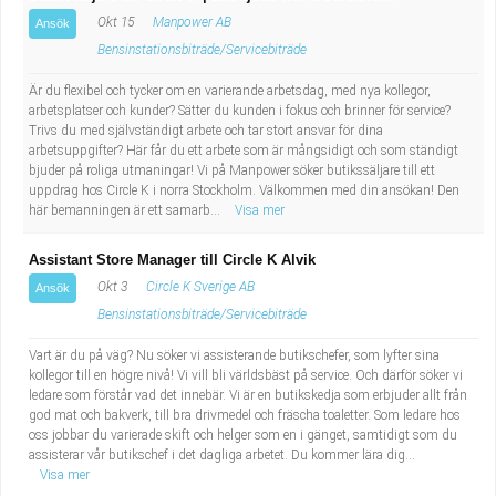
Okt 15
Manpower AB
Ansök
Bensinstationsbiträde/Servicebiträde
Är du flexibel och tycker om en varierande arbetsdag, med nya kollegor,
arbetsplatser och kunder? Sätter du kunden i fokus och brinner för service?
Trivs du med självständigt arbete och tar stort ansvar för dina
arbetsuppgifter? Här får du ett arbete som är mångsidigt och som ständigt
bjuder på roliga utmaningar! Vi på Manpower söker butikssäljare till ett
uppdrag hos Circle K i norra Stockholm. Välkommen med din ansökan! Den
här bemanningen är ett samarb...
Visa mer
Assistant Store Manager till Circle K Alvik
Okt 3
Circle K Sverige AB
Ansök
Bensinstationsbiträde/Servicebiträde
Vart är du på väg? Nu söker vi assisterande butikschefer, som lyfter sina
kollegor till en högre nivå! Vi vill bli världsbäst på service. Och därför söker vi
ledare som förstår vad det innebär. Vi är en butikskedja som erbjuder allt från
god mat och bakverk, till bra drivmedel och fräscha toaletter. Som ledare hos
oss jobbar du varierade skift och helger som en i gänget, samtidigt som du
assisterar vår butikschef i det dagliga arbetet. Du kommer lära dig...
Visa mer