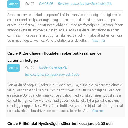
Apr 22
OK-Q8 AB
Bensinstationsbiträde/Servicebiträde
Ansök
Är du en serviceinriktad lagspelare? I så fall kan vi erbjuda dig ett roligt arbete i
en spännande miljö där ingen dag är den andra lik, med stor variation på
arbetsuppgifterna. Ena stunden jobbar du med merförsäljning i kassan, för att
snabbt skifta till att coacha din kollega, eller så ser du till att stationen är ren
och fräsch. För oss är alla uppgifter lika viktiga, och vi hjälps åt att genomföra
dem med högsta kvalitet. På våra stationer är det ofta...
Visa mer
Circle K Bandhagen Högdalen söker butikssäljare för
varannan helg på
Apr 14
Circle K Sverige AB
Ansök
Bensinstationsbiträde/Servicebiträde
Vart är du på väg? Nu söker vi butikssäljare – ja, alltså riktiga servicehjältar! Vi
vill bli världsbäst på service. Och därför söker vi nu fler servicehjältar. Vad gör
en sådan? Jo, du möter våra kunders behov med kunskap, fingertoppskänsla
och ett härligt leende – ofta samtidigt som du kanske fyller på kaffemaskinen
eller lägger upp en korv. För vi är en butikskedja som erbjuder allt från god mat
och bakverk, till bra drivmedel och fräscha toaletter. Ä...
Visa mer
Circle K Sköndal Nynäsvägen söker butikssäljare på 50 och