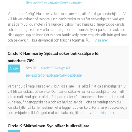
Bensinstationsbiträde/Servicebiträde
Vart är du på väg? Nu söker vi butikssäljare – ja, alltså riktiga servicehjältar! Vi
vill bli världsbäst på service. Och därför söker vi nu fler servicehjältar. Vad gör
en sådan? Jo, du möter våra kunders behov med kunskap, fingertoppskänsla
och ett härligt leende – ofta samtidigt som du kanske fyller på kaffemaskinen
eller lägger upp en korv. För vi är en butikskedja som erbjuder allt från god mat
och bakverk, till bra drivmedel och fräscha toaletter. Ä...
Visa mer
Circle K Hammarby Sjöstad söker butikssäljare för
nattarbete 70%
Sep 28
Circle K Sverige AB
Ansök
Bensinstationsbiträde/Servicebiträde
Vart är du på väg? Nu söker vi butikssäljare – ja, alltså riktiga servicehjältar! Vi
vill bli världsbäst på service. Och därför söker vi nu fler servicehjältar som vill
jobba natt. Vad gör en sådan? Jo, du möter våra kunders behov nattetid med
kunskap, fingertoppskänsla och ett härligt leende – ofta samtidigt som du
kanske fyller på kaffemaskinen eller lägger upp en korv. För vi är en butikskedja
som erbjuder allt från god mat och bakverk, till bra drivm...
Visa mer
Circle K Skärholmen Syd söker butikssäljare