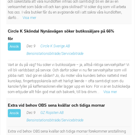
och säkerställa att våra kundlöften infrias och samtidigt bli en del av en
verksamhet som både vill och kan göra skillnad? Vi söker dig som vill arbeta
hos oss. I våra butiker får du en avgörande roll i att säkra våra kundlöften,
därfö...
Visa mer
Circle K Sköndal Nynäsvägen söker butikssäljare på 66%
för
Dec 9
Circle K Sverige AB
Ansök
Bensinstationsbiträde/Servicebiträde
Vart är du på väg? Nu söker vi butikssäljare – ja, alltså riktiga servicehjältar! Vi
vill bli världsbäst på service. Och därför söker vi nu fler servicehjältar som vill
jobba natt. Vad gör en sådan? Jo, du möter våra kunders behov nattetid med
kunskap, fingertoppskänsla och ett härligt leende – ofta samtidigt som du
kanske fyller på kaffemaskinen eller lägger upp en korv. För vi är en butikskedja
som erbjuder allt från god mat och bakverk, till bra drivm...
Visa mer
Extra vid behov OBS sena kvällar och tidiga mornar
Dec 9
GZ Ropsten AB
Ansök
Bensinstationsbiträde/Servicebiträde
Extra vid behov OBS sena kvällar och tidiga mornar förekommer anställning