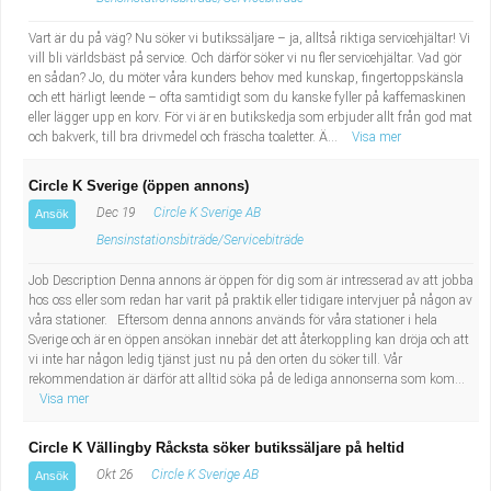
Vart är du på väg? Nu söker vi butikssäljare – ja, alltså riktiga servicehjältar! Vi
vill bli världsbäst på service. Och därför söker vi nu fler servicehjältar. Vad gör
en sådan? Jo, du möter våra kunders behov med kunskap, fingertoppskänsla
och ett härligt leende – ofta samtidigt som du kanske fyller på kaffemaskinen
eller lägger upp en korv. För vi är en butikskedja som erbjuder allt från god mat
och bakverk, till bra drivmedel och fräscha toaletter. Ä...
Visa mer
Circle K Sverige (öppen annons)
Dec 19
Circle K Sverige AB
Ansök
Bensinstationsbiträde/Servicebiträde
Job Description Denna annons är öppen för dig som är intresserad av att jobba
hos oss eller som redan har varit på praktik eller tidigare intervjuer på någon av
våra stationer. Eftersom denna annons används för våra stationer i hela
Sverige och är en öppen ansökan innebär det att återkoppling kan dröja och att
vi inte har någon ledig tjänst just nu på den orten du söker till. Vår
rekommendation är därför att alltid söka på de lediga annonserna som kom...
Visa mer
Circle K Vällingby Råcksta söker butikssäljare på heltid
Okt 26
Circle K Sverige AB
Ansök