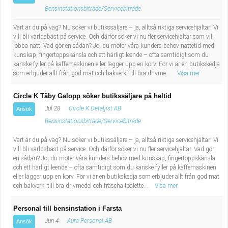
Industriell tillverkning
Behandlingsassistent/Socialpedagog
Bensinstationsbiträde/Servicebiträde
Vart är du på väg? Nu söker vi butikssäljare – ja, alltså riktiga servicehjältar! Vi
Installation, drift, underhåll
Tandsköterska
vill bli världsbäst på service. Och därför söker vi nu fler servicehjältar som vill
jobba natt. Vad gör en sådan? Jo, du möter våra kunders behov nattetid med
kunskap, fingertoppskänsla och ett härligt leende – ofta samtidigt som du
Kropps- och skönhetsvård
Budbilsförare
kanske fyller på kaffemaskinen eller lägger upp en korv. För vi är en butikskedja
som erbjuder allt från god mat och bakverk, till bra drivme...
Visa mer
Kultur, media, design
Tidningsbud/Tidningsdistributör
Circle K Täby Galopp söker butikssäljare på heltid
Militärt arbete
Lärare i fritidshem/Fritidspedagog
Jul 28
Circle K Detaljist AB
Ansök
Bensinstationsbiträde/Servicebiträde
Naturbruk
Taxiförare/Taxichaufför
Vart är du på väg? Nu söker vi butikssäljare – ja, alltså riktiga servicehjältar! Vi
vill bli världsbäst på service. Och därför söker vi nu fler servicehjältar. Vad gör
Naturvetenskapligt arbete
Läkarsekreterare/Vårdadmin/Medicinsk
en sådan? Jo, du möter våra kunders behov med kunskap, fingertoppskänsla
och ett härligt leende – ofta samtidigt som du kanske fyller på kaffemaskinen
eller lägger upp en korv. För vi är en butikskedja som erbjuder allt från god mat
sekreterare
Pedagogiskt arbete
och bakverk, till bra drivmedel och fräscha toalette...
Visa mer
Lastbilsförare m.fl.
Sanering och renhållning
Personal till bensinstation i Farsta
Jun 4
Aura Personal AB
Ansök