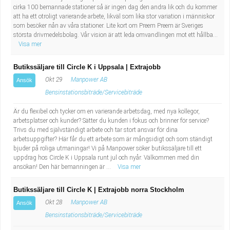
cirka 100 bemannade stationer så är ingen dag den andra lik och du kommer
att ha ett otroligt varierande arbete, likväl som lika stor variation i människor
som besöker nån av våra stationer. Lite kort om Preem Preem är Sveriges
största drivmedelsbolag. Vår vision är att leda omvandlingen mot ett hållba...
Visa mer
Butikssäljare till Circle K i Uppsala | Extrajobb
Okt 29
Manpower AB
Ansök
Bensinstationsbiträde/Servicebiträde
Är du flexibel och tycker om en varierande arbetsdag, med nya kollegor,
arbetsplatser och kunder? Sätter du kunden i fokus och brinner för service?
Trivs du med självständigt arbete och tar stort ansvar för dina
arbetsuppgifter? Här får du ett arbete som är mångsidigt och som ständigt
bjuder på roliga utmaningar! Vi på Manpower söker butikssäljare till ett
uppdrag hos Circle K i Uppsala runt jul och nyår. Välkommen med din
ansökan! Den här bemanningen är ...
Visa mer
Butikssäljare till Circle K | Extrajobb norra Stockholm
Okt 28
Manpower AB
Ansök
Bensinstationsbiträde/Servicebiträde