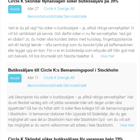
Circle K Sköndal Nynäsvägen söker butikssäljare på 39%
Mar 27
Circle K Sverige AB
Ansök
Bensinstationsbiträde/Servicebiträde
Vart är du på väg? Nu söker vi butikssäljare – ja, alltså riktiga servicehjältar! Vi
vill bli världsbäst på service. Och därför söker vi nu fler servicehjältar. Vad gör
en sådan? Jo, du möter våra kunders behov med kunskap, fingertoppskänsla
och ett härligt leende – ofta samtidigt som du kanske fyller på kaffemaskinen
eller lägger upp en korv. För vi är en butikskedja som erbjuder allt från god mat
och bakverk, till bra drivmedel och fräscha toaletter. Ä...
Visa mer
Butikssäljare till Circle K:s Bemanningspool i Stockholm
Mar 11
Circle K Sverige AB
Ansök
Bensinstationsbiträde/Servicebiträde
Job Description Nu söker vi butikssäljare – ja, alltså riktiga servicehjältar! Har
du en flexibel vardag och vill jobba varierade tider och dagar under våra
öppettider? Då har du hittat rätt! Vi söker flera kollegor till vår bemanningspool
i Stockholm. Vi bemannar stationer från Uppsala till Södertälje, där du ges
möjlighet att vara del av Stockholm Norr eller Stockholm Syd - om du vill och
har möjlighet är du varmt välkommen att arbeta i hela Stockholm...
Visa mer
Circle K Sköndal söker butikssäljare för varannan helg 19%