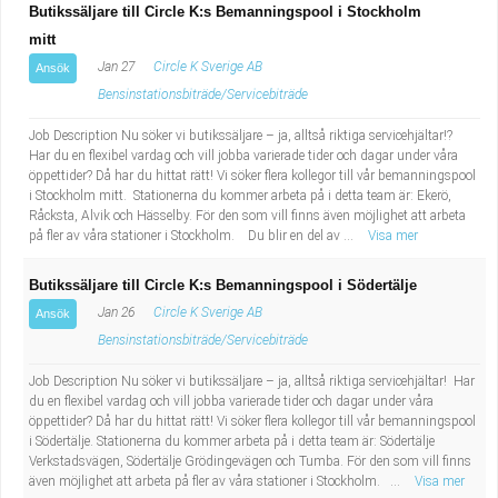
Butikssäljare till Circle K:s Bemanningspool i Stockholm
mitt
Jan 27
Circle K Sverige AB
Ansök
Bensinstationsbiträde/Servicebiträde
Job Description Nu söker vi butikssäljare – ja, alltså riktiga servicehjältar!?
Har du en flexibel vardag och vill jobba varierade tider och dagar under våra
öppettider? Då har du hittat rätt! Vi söker flera kollegor till vår bemanningspool
i Stockholm mitt. Stationerna du kommer arbeta på i detta team är: Ekerö,
Råcksta, Alvik och Hässelby. För den som vill finns även möjlighet att arbeta
på fler av våra stationer i Stockholm. Du blir en del av ...
Visa mer
Butikssäljare till Circle K:s Bemanningspool i Södertälje
Jan 26
Circle K Sverige AB
Ansök
Bensinstationsbiträde/Servicebiträde
Job Description Nu söker vi butikssäljare – ja, alltså riktiga servicehjältar! Har
du en flexibel vardag och vill jobba varierade tider och dagar under våra
öppettider? Då har du hittat rätt! Vi söker flera kollegor till vår bemanningspool
i Södertälje. Stationerna du kommer arbeta på i detta team är: Södertälje
Verkstadsvägen, Södertälje Grödingevägen och Tumba. För den som vill finns
även möjlighet att arbeta på fler av våra stationer i Stockholm. ...
Visa mer