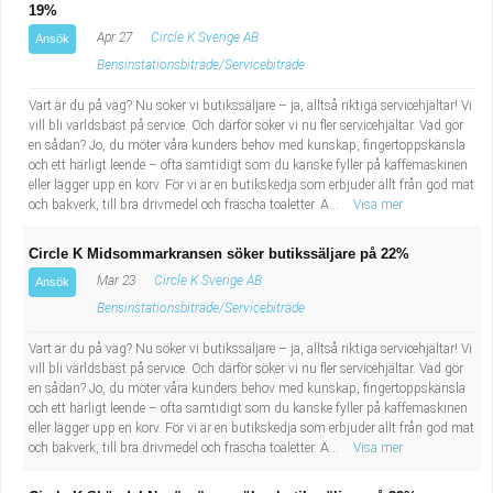
19%
Apr 27
Circle K Sverige AB
Ansök
Bensinstationsbiträde/Servicebiträde
Vart är du på väg? Nu söker vi butikssäljare – ja, alltså riktiga servicehjältar! Vi
vill bli världsbäst på service. Och därför söker vi nu fler servicehjältar. Vad gör
en sådan? Jo, du möter våra kunders behov med kunskap, fingertoppskänsla
och ett härligt leende – ofta samtidigt som du kanske fyller på kaffemaskinen
eller lägger upp en korv. För vi är en butikskedja som erbjuder allt från god mat
och bakverk, till bra drivmedel och fräscha toaletter. Ä...
Visa mer
Circle K Midsommarkransen söker butikssäljare på 22%
Mar 23
Circle K Sverige AB
Ansök
Bensinstationsbiträde/Servicebiträde
Vart är du på väg? Nu söker vi butikssäljare – ja, alltså riktiga servicehjältar! Vi
vill bli världsbäst på service. Och därför söker vi nu fler servicehjältar. Vad gör
en sådan? Jo, du möter våra kunders behov med kunskap, fingertoppskänsla
och ett härligt leende – ofta samtidigt som du kanske fyller på kaffemaskinen
eller lägger upp en korv. För vi är en butikskedja som erbjuder allt från god mat
och bakverk, till bra drivmedel och fräscha toaletter. Ä...
Visa mer