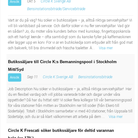
Okt 5
Circle K Sverige AB
Ansök
Bensinstationsbiträde/Servicebiträde
Vart är du på väg? Nu söker vi butikssäljare – ja, alltså riktiga servicehjältar! Vi
vill bli världsbäst på service. Och därför söker vi nu fler servicehjältar. Vad gör
en sådan? Jo, du möter våra kunders behov med kunskap, fingertoppskänsla
och ett härligt leende – ofta samtidigt som du kanske fyller på kaffemaskinen
eller lägger upp en korv. För vi är en butikskedja som erbjuder allt från god mat
och bakverk, till bra drivmedel och fräscha toaletter. Ä...
Visa mer
Butikssäljare till Circle K:s Bemanningspool i Stockholm
Mitt/Syd
Sep 11
Circle K Sverige AB
Bensinstationsbiträde
Ansök
Job Description Nu söker vi butikssäljare – ja, alltså riktiga servicehjältar! Har
du en flexibel vardag och vill jobba varierade tider och dagar under våra
öppettider? Då har du hittat rätt! Vi söker flera kollegor till vår bemanningspool
för våra stationer från mitten av Stockholm ner till söder (från Ekerö till
Södertälje). Totalt i Stockholm samarbetar vi med 40 stationer, från Uppsala till
Södertälje, och du är så klart välkommen att arbeta på dem ...
Visa mer
Circle K Frescati söker butikssäljare för deltid varannan