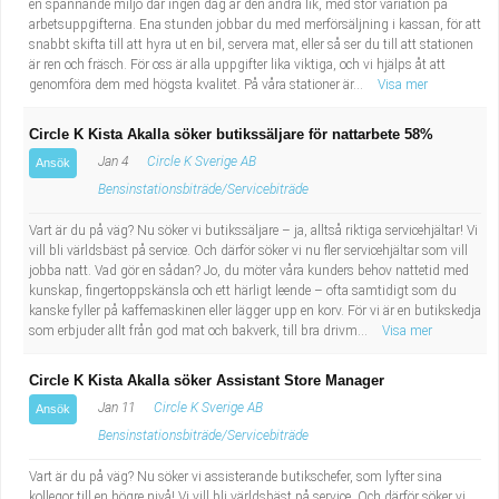
en spännande miljö där ingen dag är den andra lik, med stor variation på
arbetsuppgifterna. Ena stunden jobbar du med merförsäljning i kassan, för att
snabbt skifta till att hyra ut en bil, servera mat, eller så ser du till att stationen
är ren och fräsch. För oss är alla uppgifter lika viktiga, och vi hjälps åt att
genomföra dem med högsta kvalitet. På våra stationer är...
Visa mer
Circle K Kista Akalla söker butikssäljare för nattarbete 58%
Jan 4
Circle K Sverige AB
Ansök
Bensinstationsbiträde/Servicebiträde
Vart är du på väg? Nu söker vi butikssäljare – ja, alltså riktiga servicehjältar! Vi
vill bli världsbäst på service. Och därför söker vi nu fler servicehjältar som vill
jobba natt. Vad gör en sådan? Jo, du möter våra kunders behov nattetid med
kunskap, fingertoppskänsla och ett härligt leende – ofta samtidigt som du
kanske fyller på kaffemaskinen eller lägger upp en korv. För vi är en butikskedja
som erbjuder allt från god mat och bakverk, till bra drivm...
Visa mer
Circle K Kista Akalla söker Assistant Store Manager
Jan 11
Circle K Sverige AB
Ansök
Bensinstationsbiträde/Servicebiträde
Vart är du på väg? Nu söker vi assisterande butikschefer, som lyfter sina
kollegor till en högre nivå! Vi vill bli världsbäst på service. Och därför söker vi