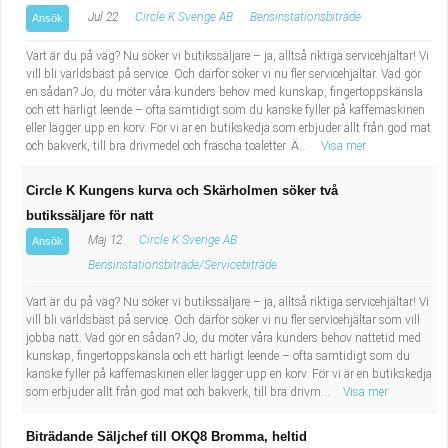
Jul 22
Circle K Sverige AB
Bensinstationsbiträde
Ansök
Vart är du på väg? Nu söker vi butikssäljare – ja, alltså riktiga servicehjältar! Vi
vill bli världsbäst på service. Och därför söker vi nu fler servicehjältar. Vad gör
en sådan? Jo, du möter våra kunders behov med kunskap, fingertoppskänsla
och ett härligt leende – ofta samtidigt som du kanske fyller på kaffemaskinen
eller lägger upp en korv. För vi är en butikskedja som erbjuder allt från god mat
och bakverk, till bra drivmedel och fräscha toaletter. Ä...
Visa mer
Circle K Kungens kurva och Skärholmen söker två
butikssäljare för natt
Maj 12
Circle K Sverige AB
Ansök
Bensinstationsbiträde/Servicebiträde
Vart är du på väg? Nu söker vi butikssäljare – ja, alltså riktiga servicehjältar! Vi
vill bli världsbäst på service. Och därför söker vi nu fler servicehjältar som vill
jobba natt. Vad gör en sådan? Jo, du möter våra kunders behov nattetid med
kunskap, fingertoppskänsla och ett härligt leende – ofta samtidigt som du
kanske fyller på kaffemaskinen eller lägger upp en korv. För vi är en butikskedja
som erbjuder allt från god mat och bakverk, till bra drivm...
Visa mer
Biträdande Säljchef till OKQ8 Bromma, heltid