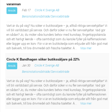
varannan
Feb 17
Circle K Sverige AB
Ansök
Bensinstationsbiträde/Servicebiträde
Vart är du på väg? Nu söker vi butikssäljare – ja, alltså riktiga servicehjältar! Vi
vill bli världsbäst på service. Och därför söker vi nu fler servicehjältar. Vad gör
en sådan? Jo, du möter våra kunders behov med kunskap, fingertoppskänsla
och ett härligt leende – ofta samtidigt som du kanske fyller på kaffemaskinen
eller lägger upp en korv. För vi är en butikskedja som erbjuder allt från god mat
och bakverk, till bra drivmedel och fräscha toaletter. Ä...
Visa mer
Circle K Bandhagen söker butikssäljare på 22%
Jan 30
Circle K Sverige AB
Ansök
Bensinstationsbiträde/Servicebiträde
Vart är du på väg? Nu söker vi butikssäljare – ja, alltså riktiga servicehjältar! Vi
vill bli världsbäst på service. Och därför söker vi nu fler servicehjältar. Vad gör
en sådan? Jo, du möter våra kunders behov med kunskap, fingertoppskänsla
och ett härligt leende – ofta samtidigt som du kanske fyller på kaffemaskinen
eller lägger upp en korv. För vi är en butikskedja som erbjuder allt från god mat
och bakverk, till bra drivmedel och fräscha toaletter. Ä...
Visa mer