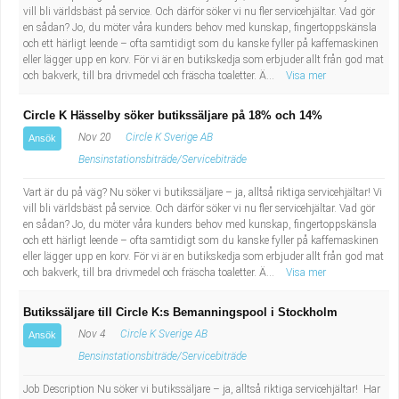
vill bli världsbäst på service. Och därför söker vi nu fler servicehjältar. Vad gör
en sådan? Jo, du möter våra kunders behov med kunskap, fingertoppskänsla
och ett härligt leende – ofta samtidigt som du kanske fyller på kaffemaskinen
eller lägger upp en korv. För vi är en butikskedja som erbjuder allt från god mat
och bakverk, till bra drivmedel och fräscha toaletter. Ä...
Visa mer
Circle K Hässelby söker butikssäljare på 18% och 14%
Nov 20
Circle K Sverige AB
Ansök
Bensinstationsbiträde/Servicebiträde
Vart är du på väg? Nu söker vi butikssäljare – ja, alltså riktiga servicehjältar! Vi
vill bli världsbäst på service. Och därför söker vi nu fler servicehjältar. Vad gör
en sådan? Jo, du möter våra kunders behov med kunskap, fingertoppskänsla
och ett härligt leende – ofta samtidigt som du kanske fyller på kaffemaskinen
eller lägger upp en korv. För vi är en butikskedja som erbjuder allt från god mat
och bakverk, till bra drivmedel och fräscha toaletter. Ä...
Visa mer
Butikssäljare till Circle K:s Bemanningspool i Stockholm
Nov 4
Circle K Sverige AB
Ansök
Bensinstationsbiträde/Servicebiträde
Job Description Nu söker vi butikssäljare – ja, alltså riktiga servicehjältar! Har