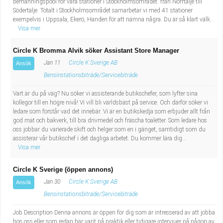
bemanningspool för våra stationer i Stockholmsområdet: från Norrtälje till
Södertälje. Totalt i Stockholmsområdet samarbetar vi med 41 stationer
exempelvis i Uppsala, Ekerö, Handen för att nämna några. Du är så klart välk...
Visa mer
Circle K Bromma Alvik söker Assistant Store Manager
Jan 11
Circle K Sverige AB
Ansök
Bensinstationsbiträde/Servicebiträde
Vart är du på väg? Nu söker vi assisterande butikschefer, som lyfter sina
kollegor till en högre nivå! Vi vill bli världsbäst på service. Och därför söker vi
ledare som förstår vad det innebär. Vi är en butikskedja som erbjuder allt från
god mat och bakverk, till bra drivmedel och fräscha toaletter. Som ledare hos
oss jobbar du varierade skift och helger som en i gänget, samtidigt som du
assisterar vår butikschef i det dagliga arbetet. Du kommer lära dig...
Visa mer
Circle K Sverige (öppen annons)
Jan 30
Circle K Sverige AB
Ansök
Bensinstationsbiträde/Servicebiträde
Job Description Denna annons är öppen för dig som är intresserad av att jobba
hos oss eller som redan har varit på praktik eller tidigare intervjuer på någon av