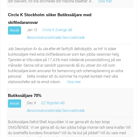
och bakverk, till bra drivmedel och fräscha toaletter. Ä...
Visa mer
Circle K Stockholm söker Butikssäljare med
skiftledaransvar
Jan 13
Circle K Sverige AB
Ansök
Bensinstationsbiträde/Servicebiträde
Job Description Är du ute efter ett fartfyllt deltidsjobb, se hit! Vi söker
butikssäljare med extra skiftledaransvar som kan jobba varannan helg.
Tjänsten är tillsvidare på 17,43% med inledande provanställning på sex
månader. Denna roll är särskilt spännande då du utöver din roll som
butikssäljare även ansvarar för bemanning och schemaplanering av extra
personal. Detta innebär att du kommer ha mycket kontakt med våra
stationschefer och ta emot inkom...
Visa mer
Butikssäljare 70%
Dec 9
GZ Ropsten AB
Ansök
Bensinstationsbiträde/Servicebiträde
Butikssäljare Deltid Shell Aspudden Vi ser gärna att du kan börja
OMGÅENDE. Vi ser gärna att du kan jobba tidiga mornar och sena kvällar Vill
du överträffa kundens förväntan? Vill du ha kul på jobbet? Vill du vara med