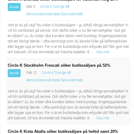
Mar 5
Circle K Sverige AB
Ansök
Bensinstationsbiträde/Servicebiträde
Vart är du på väg? Nu söker vi butikssäljare – ja, alltså riktiga servicehjältar! Vi
vill bli världsbäst på service. Och därför söker vi nu fler servicehjältar. Vad gör
en sådan? Jo, du möter våra kunders behov med kunskap, fingertoppskänsla
och ett härligt leende – ofta samtidigt som du kanske fyller på kaffemaskinen
eller lägger upp en korv. För vi är en butikskedja som erbjuder allt från god mat
och bakverk, till bra drivmedel och fräscha toaletter. Ä...
Visa mer
Circle K Stockholm Frescati söker butikssäljare på 52%
Feb 12
Circle K Sverige AB
Ansök
Bensinstationsbiträde/Servicebiträde
Vart är du på väg? Nu söker vi butikssäljare – ja, alltså riktiga servicehjältar! Vi
vill bli världsbäst på service. Och därför söker vi nu fler servicehjältar. Vad gör
en sådan? Jo, du möter våra kunders behov med kunskap, fingertoppskänsla
och ett härligt leende – ofta samtidigt som du kanske fyller på kaffemaskinen
eller lägger upp en korv. För vi är en butikskedja som erbjuder allt från god mat
och bakverk, till bra drivmedel och fräscha toaletter. Ä...
Visa mer
Circle K Kista Akalla söker butikssäljare på heltid samt 20%